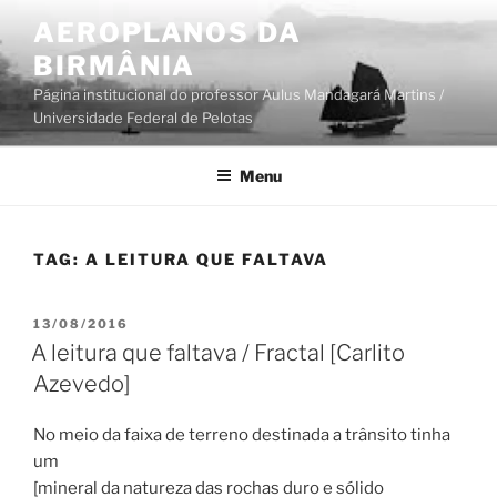
Pular
AEROPLANOS DA
para
BIRMÂNIA
o
conteúdo
Página institucional do professor Aulus Mandagará Martins /
Universidade Federal de Pelotas
Menu
TAG:
A LEITURA QUE FALTAVA
PUBLICADO
13/08/2016
EM
A leitura que faltava / Fractal [Carlito
Azevedo]
No meio da faixa de terreno destinada a trânsito tinha
um
[mineral da natureza das rochas duro e sólido