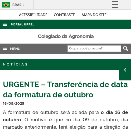
BRASIL
Simplifique!
ACESSIBILIDADE
CONTRASTE
MAPA DO SITE
Comunica BR
PORTAL UFPEL
Participe
ACESSO À INFORMAÇÃO
Colegiado da Agronomia
Acesso à informação
AUDITORIA
MENU
Legislação
COBALTO
Canais
NOTÍCIAS
CONCURSOS
EDITAIS
URGENTE – Transferência de data
INTERNACIONAL
da formatura de outubro
OUVIDORIA
16/09/2025
PORTARIAS
A formatura de outubro será adiada para
o dia 16 de
TELEFONES
outubro
. O motivo é que no dia 09 de outubro, dia
marcado anteriormente, terá eleição para a direção da