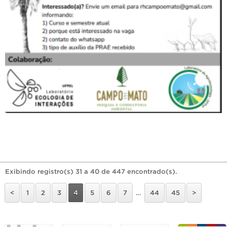
Exibindo registro(s) 31 a 40 de 447 encontrado(s).
<
1
2
3
4
5
6
7
…
44
45
>