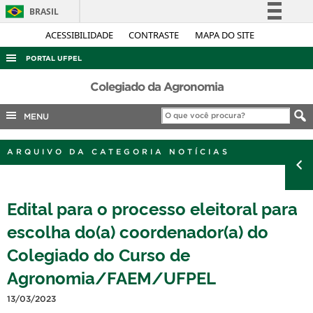
BRASIL
Simplifique!
ACESSIBILIDADE
CONTRASTE
MAPA DO SITE
Comunica BR
PORTAL UFPEL
Participe
ACESSO À INFORMAÇÃO
Colegiado da Agronomia
Acesso à informação
AUDITORIA
MENU
Legislação
COBALTO
Canais
ARQUIVO DA CATEGORIA NOTÍCIAS
CONCURSOS
EDITAIS
Edital para o processo eleitoral para
INTERNACIONAL
escolha do(a) coordenador(a) do
OUVIDORIA
Colegiado do Curso de
PORTARIAS
Agronomia/FAEM/UFPEL
TELEFONES
13/03/2023