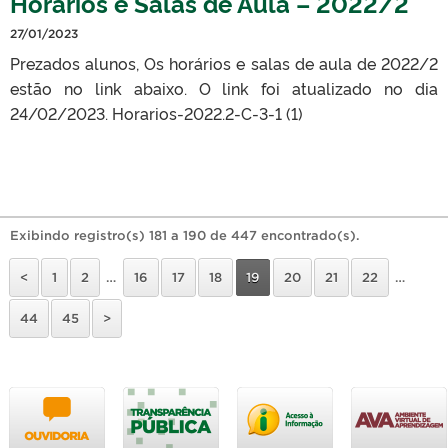
Horários e Salas de Aula – 2022/2
27/01/2023
Prezados alunos, Os horários e salas de aula de 2022/2
estão no link abaixo. O link foi atualizado no dia
24/02/2023. Horarios-2022.2-C-3-1 (1)
Exibindo registro(s) 181 a 190 de 447 encontrado(s).
<
1
2
…
16
17
18
19
20
21
22
…
44
45
>