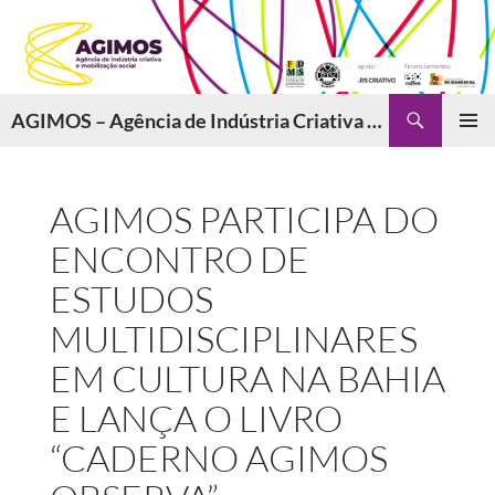
Pular
para
o
conteúdo
Pesquisar
AGIMOS – Agência de Indústria Criativa e Mobilização Social
MENU
PRINCI
AGIMOS PARTICIPA DO
ENCONTRO DE
ESTUDOS
MULTIDISCIPLINARES
EM CULTURA NA BAHIA
E LANÇA O LIVRO
“CADERNO AGIMOS