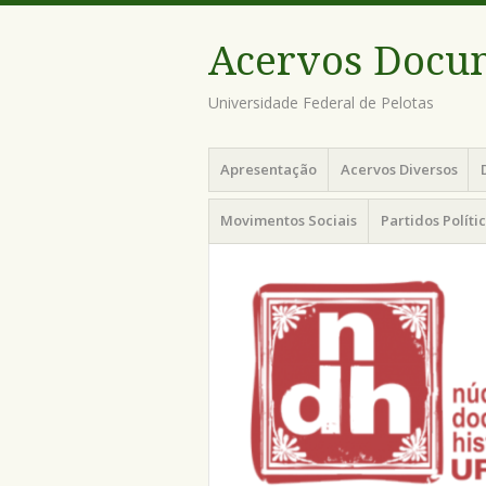
Acervos Docu
Universidade Federal de Pelotas
Menu
Pular
Apresentação
Acervos Diversos
para
o
Movimentos Sociais
Partidos Políti
conteúdo