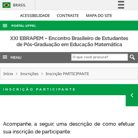
BRASIL
Simplifique!
ACESSIBILIDADE
CONTRASTE
MAPA DO SITE
Comunica BR
PORTAL UFPEL
Participe
ACESSO À INFORMAÇÃO
XXI EBRAPEM – Encontro Brasileiro de Estudantes
Acesso à informação
de Pós-Graduação em Educação Matemática
AUDITORIA
Legislação
MENU
COBALTO
Canais
CONCURSOS
Início
Inscrições
Inscrição PARTICIPANTE
EDITAIS
INTERNACIONAL
INSCRIÇÃO PARTICIPANTE
OUVIDORIA
PORTARIAS
TELEFONES
Acompanhe, a seguir, uma descrição de como efetuar
sua inscrição de participante.