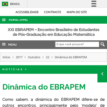
BRASIL
Simplifique!
ACESSIBILIDADE
CONTRASTE
MAPA DO SITE
Comunica BR
PORTAL UFPEL
Participe
ACESSO À INFORMAÇÃO
XXI EBRAPEM – Encontro Brasileiro de Estudantes
Acesso à informação
de Pós-Graduação em Educação Matemática
AUDITORIA
Legislação
MENU
COBALTO
Canais
CONCURSOS
Início
2017
Outubro
22
Dinâmica do EBRAPEM
EDITAIS
INTERNACIONAL
NOTÍCIAS
>
OUVIDORIA
Dinâmica do EBRAPEM
PORTARIAS
TELEFONES
Como sabem, a dinâmica do EBRAPEM difere-se de
outros encontros, principalmente pelo ‘modelo’ de