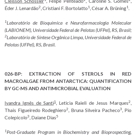
Cleisson Schossler
, Felipe Penteado
, Caroline S. Gomes
,
2
1
1
Éder J. Lenardão
, Cristiani F. Bortolatto
, César A. Brüning
.
1
Laboratório de Bioquímica e Neurofarmacologia Molecular
(LABIONEM), Universidade Federal de Pelotas (UFPel), RS, Brasil;
2
Laboratório de Síntese Orgânica Limpa, Universidade Federal de
Pelotas (UFPel), RS, Brasil.
026-BP:
EXTRACTION OF STEROLS IN RED
MACROALGAE FROM ANTARCTICA: QUANTIFICATION
BY GC-MS AND ANTIMICROBIAL EVALUATION
1
2
Ivandra Ignês de Santi
, Leticia Raieli de Jesus Marques
,
2
3
Thais Figueiredo Rodeghiero
, Bruna Silveira Pacheco
, Pio
3
5
Colepicolo
, Daiane Dias
1
Post-Graduate Program in Biochemistry and Bioprospecting,