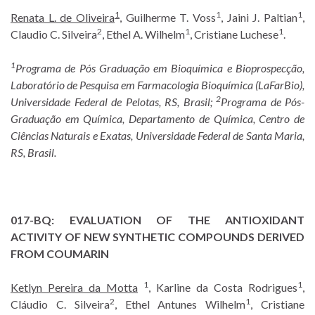
1
1
1
Renata L. de Oliveira
, Guilherme T. Voss
, Jaini J. Paltian
,
2
1
1
Claudio C. Silveira
, Ethel A. Wilhelm
, Cristiane Luchese
.
1
Programa de Pós Graduação em Bioquímica e Bioprospecção,
Laboratório de Pesquisa em Farmacologia Bioquímica (LaFarBio),
2
Universidade Federal de Pelotas, RS, Brasil;
Programa de Pós-
Graduação em Química, Departamento de Química, Centro de
Ciências Naturais e Exatas, Universidade Federal de Santa Maria,
RS, Brasil.
017-BQ:
EVALUATION OF THE ANTIOXIDANT
ACTIVITY OF NEW SYNTHETIC COMPOUNDS DERIVED
FROM COUMARIN
1
1
Ketlyn Pereira da Motta
, Karline da Costa Rodrigues
,
2
1
Cláudio C. Silveira
, Ethel Antunes Wilhelm
, Cristiane