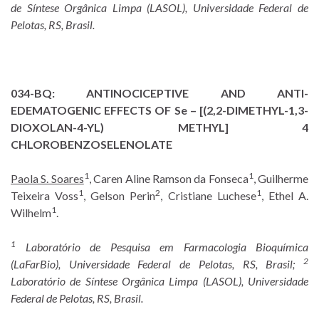
de Síntese Orgânica Limpa (LASOL), Universidade Federal de
Pelotas, RS, Brasil.
034-BQ:
ANTINOCICEPTIVE AND ANTI-
EDEMATOGENIC EFFECTS OF Se – [(2,2-DIMETHYL-1,3-
DIOXOLAN-4-YL) METHYL] 4
CHLOROBENZOSELENOLATE
1
1
Paola S. Soares
, Caren Aline Ramson da Fonseca
, Guilherme
1
2
1
Teixeira Voss
, Gelson Perin
, Cristiane Luchese
, Ethel A.
1
Wilhelm
.
1
Laboratório de Pesquisa em Farmacologia Bioquímica
2
(LaFarBio), Universidade Federal de Pelotas, RS, Brasil;
Laboratório de Síntese Orgânica Limpa (LASOL), Universidade
Federal de Pelotas, RS, Brasil.