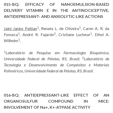
015-BQ:
EFFICACY OF NANOEMULSION-BASED
DELIVERY VITAMIN E IN THE ANTINOCICEPTIVE,
ANTIDEPRESSANT- AND ANXIOLYTIC-LIKE ACTIONS
1
1
Jaini Janke Paltian
, Renata L. de Oliveira
, Caren A. R. da
1
2
1
Fonseca
, André R. Fajardo
, Cristiane Luchese
, Ethel A.
1
Wilhelm
.
1
Laboratório de Pesquisa em Farmacologia Bioquímica,
2
Universidade Federal de Pelotas, RS, Brasil;
Laboratório de
Tecnologia e Desenvolvimento de Compósitos e Materiais
Poliméricos, Universidade Federal de Pelotas, RS, Brasil.
016-BQ:
ANTIDEPRESSANT-LIKE EFFECT OF AN
ORGANOSULFUR COMPOUND IN MICE:
INVOLVEMENT OF Na+, K+-ATPASE ACTIVITY