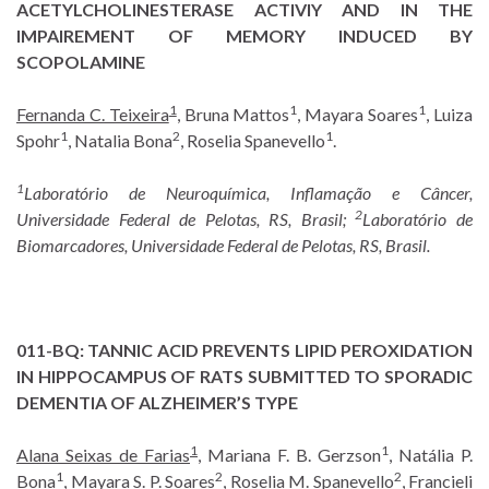
ACETYLCHOLINESTERASE ACTIVIY AND IN THE
IMPAIREMENT OF MEMORY INDUCED BY
SCOPOLAMINE
1
1
1
Fernanda C. Teixeira
, Bruna Mattos
, Mayara Soares
, Luiza
1
2
1
Spohr
, Natalia Bona
, Roselia Spanevello
.
1
Laboratório de Neuroquímica, Inflamação e Câncer,
2
Universidade Federal de Pelotas, RS, Brasil;
Laboratório de
Biomarcadores, Universidade Federal de Pelotas, RS, Brasil.
011-BQ:
TANNIC ACID PREVENTS LIPID PEROXIDATION
IN HIPPOCAMPUS OF RATS SUBMITTED TO SPORADIC
DEMENTIA OF ALZHEIMER’S TYPE
1
1
Alana Seixas de Farias
, Mariana F. B. Gerzson
, Natália P.
1
2
2
Bona
, Mayara S. P. Soares
, Roselia M. Spanevello
, Francieli