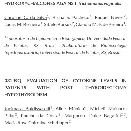
HYDROXYCHALCONES AGAINST
Trichomonas vaginalis
1
1
2
Caroline C. da Silva
, Bruna S. Pacheco
, Raquel Neves
,
1
2
1
Lucas M. Berneira
, Sibele Borsuk
, Claudio M. P. de Pereira
.
1
Laboratório de Lipidômica e Bioorgânica, Universidade Federal
de Pelotas, RS, Brasil; 2Laboratório de Biotecnologia
Infectoparasitária, Universidade Federal de Pelotas, RS, Brasil.
031-BQ:
EVALUATION OF CYTOKINE LEVELS IN
PATIENTS WITH POST- THYROIDECTOMY
HYPOTHYROIDISM
1
Jucimara Baldissarelli
, Aline Mânica2, Micheli Mainardi
2
2
2,3
Pillat
, Pauline da Costa
, Margarete Dulce Bagatini
,
2
Maria Rosa Chitolina Schetinger
.