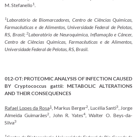
1
M. Stefanello
.
1
Laboratório de Biomarcadores, Centro de Ciências Químicas,
Farmacêuticas e de Alimentos, Universidade Federal de Pelotas,
2
RS, Brasil;
Laboratório de Neuroquímica, Inflamação e Câncer,
Centro de Ciências Químicas, Farmacêuticas e de Alimentos,
Universidade Federal de Pelotas, RS, Brasil.
012-OT:
PROTEOMIC ANALYSIS OF INFECTION CAUSED
BY Cryptococcus gattii: METABOLIC ALTERATIONS
AND THEIR CONSEQUENCES
1
2
3
Rafael Lopes da Rosa
, Markus Berger
, Lucélia Santi
, Jorge
2
4
Almeida Guimarães
, John R. Yates
, Walter O. Beys-da-
3
Silva
1