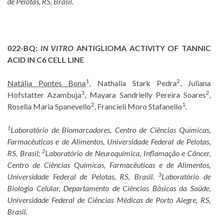
de Pelotas, RS, Brasil.
022-BQ:
IN VITRO
ANTIGLIOMA ACTIVITY OF TANNIC
ACID IN C6 CELL LINE
1
2
Natália Pontes Bona
, Nathalia Stark Pedra
, Juliana
3
2
Hofstatter Azambuja
, Mayara Sandrielly Pereira Soares
,
2
1
Roselia Maria Spanevello
, Francieli Moro Stafanello
.
1
Laboratório de Biomarcadores, Centro de Ciências Químicas,
Farmacêuticas e de Alimentos, Universidade Federal de Pelotas,
2
RS, Brasil;
Laboratório de Neuroquímica, Inflamação e Câncer,
Centro de Ciências Químicas, Farmacêuticas e de Alimentos,
3
Universidade Federal de Pelotas, RS, Brasil.
Laboratório de
Biologia Celular, Departamento de Ciências Básicas da Saúde,
Universidade Federal de Ciências Médicas de Porto Alegre, RS,
Brasil.