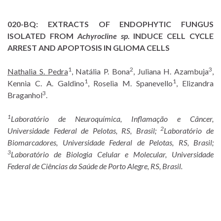
020-BQ:
EXTRACTS OF ENDOPHYTIC FUNGUS
ISOLATED FROM
Achyrocline sp
. INDUCE CELL CYCLE
ARREST AND APOPTOSIS IN GLIOMA CELLS
1
2
3
Nathalia S. Pedra
, Natália P. Bona
, Juliana H. Azambuja
,
1
1
Kennia C. A. Galdino
, Roselia M. Spanevello
, Elizandra
3
Braganhol
.
1
Laboratório de Neuroquímica, Inflamação e Câncer,
2
Universidade Federal de Pelotas, RS, Brasil;
Laboratório de
Biomarcadores, Universidade Federal de Pelotas, RS, Brasil;
3
Laboratório de Biologia Celular e Molecular, Universidade
Federal de Ciências da Saúde de Porto Alegre, RS, Brasil.