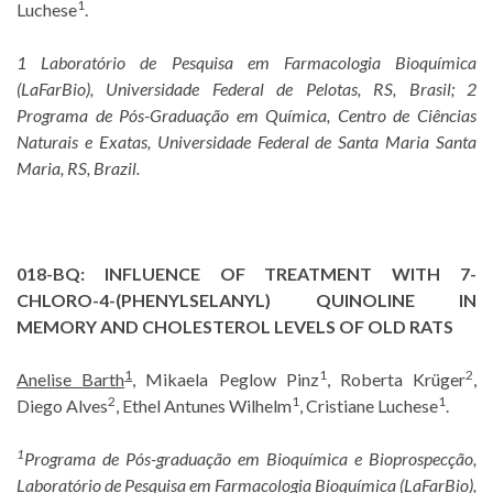
1
Luchese
.
1 Laboratório de Pesquisa em Farmacologia Bioquímica
(LaFarBio), Universidade Federal de Pelotas, RS, Brasil; 2
Programa de Pós-Graduação em Química, Centro de Ciências
Naturais e Exatas, Universidade Federal de Santa Maria Santa
Maria, RS, Brazil.
018-BQ:
INFLUENCE OF TREATMENT WITH 7-
CHLORO-4-(PHENYLSELANYL) QUINOLINE IN
MEMORY AND CHOLESTEROL LEVELS OF OLD RATS
1
1
2
Anelise Barth
, Mikaela Peglow Pinz
, Roberta Krüger
,
2
1
1
Diego Alves
, Ethel Antunes Wilhelm
, Cristiane Luchese
.
1
Programa de Pós-graduação em Bioquímica e Bioprospecção,
Laboratório de Pesquisa em Farmacologia Bioquímica (LaFarBio),