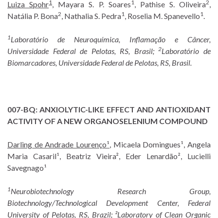
1
1
2
Luiza Spohr
, Mayara S. P. Soares
, Pathise S. Oliveira
,
2
1
1
Natália P. Bona
, Nathalia S. Pedra
, Roselia M. Spanevello
.
1
Laboratório de Neuroquímica, Inflamação e Câncer,
2
Universidade Federal de Pelotas, RS, Brasil;
Laboratório de
Biomarcadores, Universidade Federal de Pelotas, RS, Brasil.
007-BQ:
ANXIOLYTIC-LIKE EFFECT AND ANTIOXIDANT
ACTIVITY OF A NEW ORGANOSELENIUM COMPOUND
Darling de Andrade Lourenço¹
, Micaela Domingues¹, Angela
Maria Casaril¹, Beatriz Vieira², Eder Lenardão², Lucielli
Savegnago¹
1
Neurobiotechnology Research Group,
Biotechnology/Technological Development Center, Federal
University of Pelotas, RS, Brazil; ²Laboratory of Clean Organic