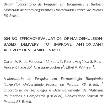
3
Brasil.
Laboratório de Pesquisa em Bioquímica e Biologia
Molecular de Micro-organismos, Universidade Federal de Pelotas,
RS, Brasil.
004-BQ:
EFFICACY EVALUATION OF NANOEMULSION-
BASED DELIVERY TO IMPROVE ANTIOXIDANT
ACTIVITY OF VITAMIN E IN MICE
1
1
1
Caren A. R. da Fonseca
, Mikaela P. Pinz
, Angélica S. Reis
,
2
1
1
André R. Fajardo
, Cristiane Luchese
, Ethel A. Wilhelm
.
1
Laboratório de Pesquisa em Farmacologia Bioquímica
2
(LaFarBio), Universidade Federal de Pelotas, RS, Brasil;
Laboratório de Tecnologia e Desenvolvimento de Materiais
Poliméricos e Compósitos (LaCoPol), Universidade Federal de
Pelotas, RS, Brasil.