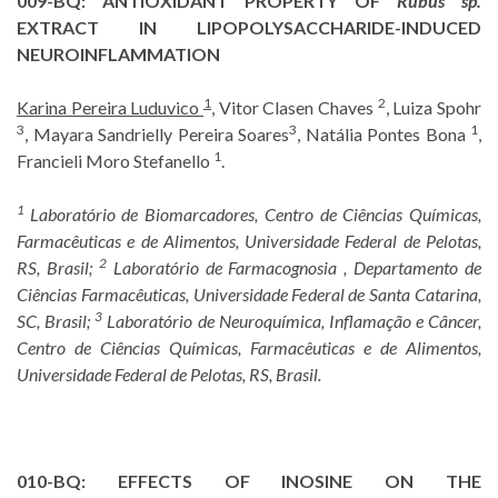
009-BQ:
ANTIOXIDANT PROPERTY OF
Rubus sp.
EXTRACT IN LIPOPOLYSACCHARIDE-INDUCED
NEUROINFLAMMATION
1
2
Karina Pereira Luduvico
, Vitor Clasen Chaves
, Luiza Spohr
3
3
1
, Mayara Sandrielly Pereira Soares
, Natália Pontes Bona
,
1
Francieli Moro Stefanello
.
1
Laboratório de Biomarcadores, Centro de Ciências Químicas,
Farmacêuticas e de Alimentos, Universidade Federal de Pelotas,
2
RS, Brasil;
Laboratório de Farmacognosia , Departamento de
Ciências Farmacêuticas, Universidade Federal de Santa Catarina,
3
SC, Brasil;
Laboratório de Neuroquímica, Inflamação e Câncer,
Centro de Ciências Químicas, Farmacêuticas e de Alimentos,
Universidade Federal de Pelotas, RS, Brasil.
010-BQ:
EFFECTS OF INOSINE ON THE