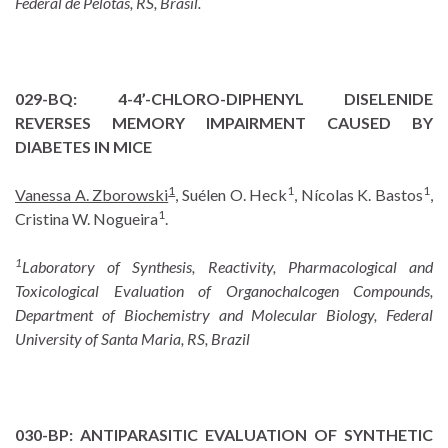
Federal de Pelotas, RS, Brasil.
029-BQ:
4-4’-CHLORO-DIPHENYL DISELENIDE
REVERSES MEMORY IMPAIRMENT CAUSED BY
DIABETES IN MICE
1
1
1
Vanessa A. Zborowski
, Suélen O. Heck
, Nícolas K. Bastos
,
1
Cristina W. Nogueira
.
1
Laboratory of Synthesis, Reactivity, Pharmacological and
Toxicological Evaluation of Organochalcogen Compounds,
Department of Biochemistry and Molecular Biology, Federal
University of Santa Maria, RS, Brazil
030-BP:
ANTIPARASITIC EVALUATION OF SYNTHETIC