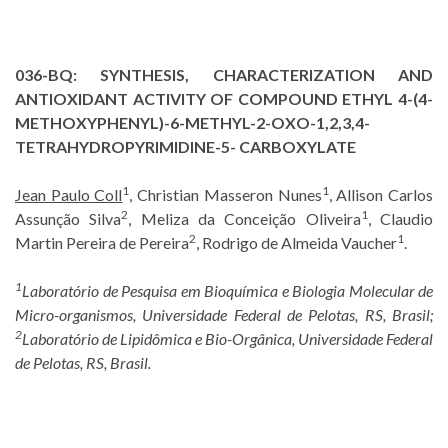
036-BQ:
SYNTHESIS, CHARACTERIZATION AND
ANTIOXIDANT ACTIVITY OF COMPOUND ETHYL 4-(4-
METHOXYPHENYL)-6-METHYL-2-OXO-1,2,3,4-
TETRAHYDROPYRIMIDINE-5- CARBOXYLATE
1
1
Jean Paulo Coll
, Christian Masseron Nunes
, Allison Carlos
2
1
Assunção Silva
, Meliza da Conceição Oliveira
, Claudio
2
1
Martin Pereira de Pereira
, Rodrigo de Almeida Vaucher
.
1
Laboratório de Pesquisa em Bioquímica e Biologia Molecular de
Micro-organismos, Universidade Federal de Pelotas, RS, Brasil;
2
Laboratório de Lipidômica e Bio-Orgânica, Universidade Federal
de Pelotas, RS, Brasil.