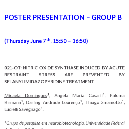
POSTER PRESENTATION – GROUP B
th
(Thursday June 7
, 15:50 – 16:50)
021-OT:
NITRIC OXIDE SYNTHASE INDUCED BY ACUTE
RESTRAINT STRESS ARE PREVENTED BY
SELANYLIMIDAZOPYRIDINE TREATMENT
1
1
Micaela Domingues
, Angela Maria Casaril
, Paloma
1
1
1
Birmann
, Darling Andrade Lourenço
, Thiago Smaniotto
,
1
Lucielli Savegnago
.
1
Grupo de pesquisa em neurobiotecnologia, Universidade Federal