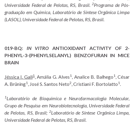
2
Universidade Federal de Pelotas, RS, Brasil.
Programa de Pós-
graduação em Química, Laboratório de Síntese Orgânica Limpa
(LASOL), Universidade Federal de Pelotas, RS, Brasil.
019-BQ:
IN VITRO
ANTIOXIDANT ACTIVITY OF 2-
PHENYL-3-(PHENYLSELANYL) BENZOFURAN IN MICE
BRAIN
1
1
1
Jéssica I. Gall
, Amália G. Alves
, Analice B. Balhego
, César
1
2
1
A. Brüning
, José S. Santos Neto
, Cristiani F. Bortolatto
.
1
Laboratório de Bioquímica e Neurofarmacologia Molecular,
Grupo de Pesquisa em Neurobiotecnologia, Universidade Federal
2
de Pelotas, RS, Brasil;
Laboratório de Síntese Orgânica Limpa,
Universidade Federal de Pelotas, RS, Brasil.