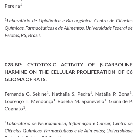
1
Pereira
1
Laboratório de Lipidômica e Bio-orgânica, Centro de Ciências
Químicas, Farmacêuticas e de Alimentos, Universidade Federal de
Pelotas, RS, Brasil.
028-BP:
CYTOTOXIC ACTIVITY OF β-CARBOLINE
HARMINE ON THE CELLULAR PROLIFERATION OF C6
GLIOMA OF RATS.
1
1
1
Fernanda G. Sekine
, Nathalia S. Pedra
, Natália P. Bona
,
1
1
Lourenço T. Mendonça
, Roselia M. Spanevello
, Giana de P.
1
Cognato
.
1
Laboratório de Neuroquímica, Inflamação e Câncer, Centro de
Ciências Químicas, Farmacêuticas e de Alimentos; Universidade