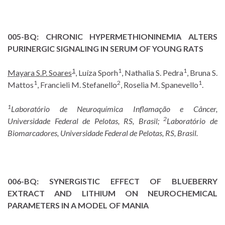
005-BQ:
CHRONIC HYPERMETHIONINEMIA ALTERS
PURINERGIC SIGNALING IN SERUM OF YOUNG RATS
1
1
1
Mayara S.P. Soares
, Luíza Sporh
, Nathalia S. Pedra
, Bruna S.
1
2
1
Mattos
, Francieli M. Stefanello
, Roselia M. Spanevello
.
1
Laboratório de Neuroquímica Inflamação e Câncer,
2
Universidade Federal de Pelotas, RS, Brasil;
Laboratório de
Biomarcadores, Universidade Federal de Pelotas, RS, Brasil.
006-BQ:
SYNERGISTIC EFFECT OF BLUEBERRY
EXTRACT AND LITHIUM ON NEUROCHEMICAL
PARAMETERS IN A MODEL OF MANIA