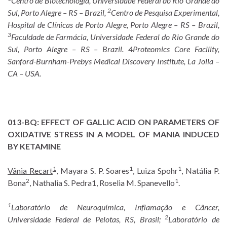
Centro de Biotecnologia, Universidade Federal do Rio Grande do
2
Sul, Porto Alegre – RS – Brazil,
Centro de Pesquisa Experimental,
Hospital de Clínicas de Porto Alegre, Porto Alegre – RS – Brazil,
3
Faculdade de Farmácia, Universidade Federal do Rio Grande do
Sul, Porto Alegre – RS – Brazil.
4Proteomics Core Facility,
Sanford-Burnham-Prebys Medical Discovery Institute, La Jolla –
CA – USA.
013-BQ:
EFFECT OF GALLIC ACID ON PARAMETERS OF
OXIDATIVE STRESS IN A MODEL OF MANIA INDUCED
BY KETAMINE
1
1
1
Vânia Recart
, Mayara S. P. Soares
, Luiza Spohr
, Natália P.
2
1
Bona
, Nathalia S. Pedra1, Roselia M. Spanevello
.
1
Laboratório de Neuroquímica, Inflamação e Câncer,
2
Universidade Federal de Pelotas, RS, Brasil;
Laboratório de