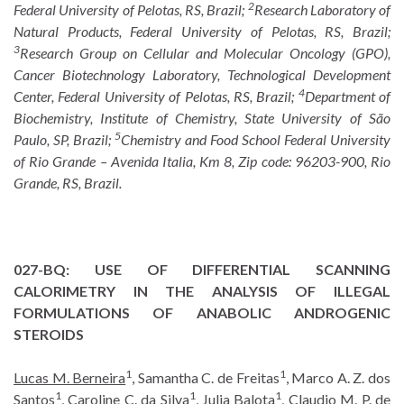
2
Federal University of Pelotas, RS, Brazil;
Research Laboratory of
Natural Products, Federal University of Pelotas, RS, Brazil;
3
Research Group on Cellular and Molecular Oncology (GPO),
Cancer Biotechnology Laboratory, Technological Development
4
Center, Federal University of Pelotas, RS, Brazil;
Department of
Biochemistry, Institute of Chemistry, State University of São
5
Paulo, SP, Brazil;
Chemistry and Food School Federal University
of Rio Grande – Avenida Italia, Km 8, Zip code: 96203-900, Rio
Grande, RS, Brazil.
027-BQ:
USE OF DIFFERENTIAL SCANNING
CALORIMETRY IN THE ANALYSIS OF ILLEGAL
FORMULATIONS OF ANABOLIC ANDROGENIC
STEROIDS
1
1
Lucas M. Berneira
, Samantha C. de Freitas
, Marco A. Z. dos
1
1
1
Santos
, Caroline C. da Silva
, Julia Balota
, Claudio M. P. de