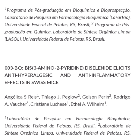
1
Programa de Pós-graduação em Bioquímica e Bioprospecção,
Laboratório de Pesquisa em Farmacologia Bioquímica (LaFarBio),
2
Universidade Federal de Pelotas, RS, Brasil;
Programa de Pós-
graduação em Química, Laboratório de Síntese Orgânica Limpa
(LASOL), Universidade Federal de Pelotas, RS, Brasil.
003-BQ:
BIS(3-AMINO-2-PYRIDINE) DISELENIDE ELICITS
ANTI-HYPERALGESIC AND ANTI-INFLAMMATORY
EFFECTS IN SWISS MICE
1
2
2
Angélica S Reis
, Thiago J. Peglow
, Gelson Perin
, Rodrigo
3
1
1
A. Vaucher
, Cristiane Luchese
, Ethel A. Wilhelm
.
1
Laboratório de Pesquisa em Farmacologia Bioquímica,
2
Universidade Federal de Pelotas, RS, Brasil.
Laboratório de
Síntese Orgânica Limpa, Universidade Federal de Pelotas, RS,