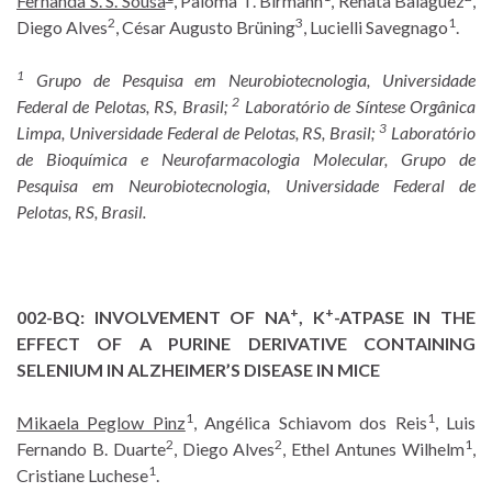
Fernanda S. S. Sousa
, Paloma T. Birmann
, Renata Balaguez
,
2
3
1
Diego Alves
, César Augusto Brüning
, Lucielli Savegnago
.
1
Grupo de Pesquisa em Neurobiotecnologia, Universidade
2
Federal de Pelotas, RS, Brasil;
Laboratório de Síntese Orgânica
3
Limpa, Universidade Federal de Pelotas, RS, Brasil;
Laboratório
de Bioquímica e Neurofarmacologia Molecular, Grupo de
Pesquisa em Neurobiotecnologia, Universidade Federal de
Pelotas, RS, Brasil.
+
+
002-BQ:
INVOLVEMENT OF NA
, K
-ATPASE IN THE
EFFECT OF A PURINE DERIVATIVE CONTAINING
SELENIUM IN ALZHEIMER’S DISEASE IN MICE
1
1
Mikaela Peglow Pinz
, Angélica Schiavom dos Reis
, Luis
2
2
1
Fernando B. Duarte
, Diego Alves
, Ethel Antunes Wilhelm
,
1
Cristiane Luchese
.