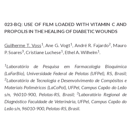
023-BQ:
USE OF FILM LOADED WITH VITAMIN C AND
PROPOLIS IN THE HEALING OF DIABETIC WOUNDS
1
1
2
Guilherme T. Voss
, Ane G. Vogt
, André R. Fajardo
, Mauro
3
1
1
P. Soares
, Cristiane Luchese
, Ethel A. Wilhelm
.
1
Laboratório de Pesquisa em Farmacologia Bioquímica
(LaFarBio), Universidade Federal de Pelotas (UFPel), RS, Brasil;
2
Laboratório de Tecnologia e Desenvolvimento de Compósitos e
Materiais Poliméricos (LaCoPol), UFPel, Campus Capão do Leão
3
s/n, 96010-900, Pelotas-RS, Brasil;
Laboratório Regional de
Diagnóstico Faculdade de Veterinária, UFPel, Campus Capão do
Leão s/n, 96010-900, Pelotas-RS, Brasil.