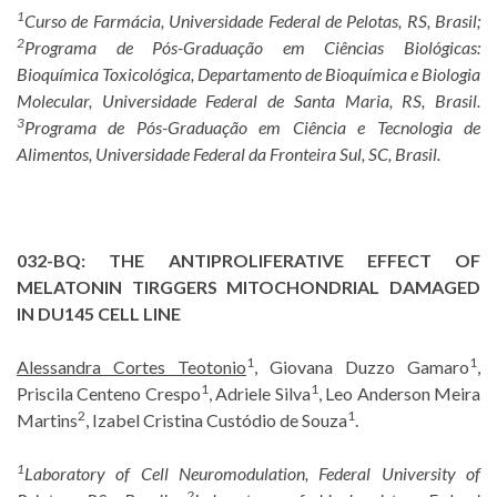
1
Curso de Farmácia, Universidade Federal de Pelotas, RS, Brasil;
2
Programa de Pós-Graduação em Ciências Biológicas:
Bioquímica Toxicológica, Departamento de Bioquímica e Biologia
Molecular, Universidade Federal de Santa Maria, RS, Brasil.
3
Programa de Pós-Graduação em Ciência e Tecnologia de
Alimentos, Universidade Federal da Fronteira Sul, SC, Brasil.
032-BQ:
THE ANTIPROLIFERATIVE EFFECT OF
MELATONIN TIRGGERS MITOCHONDRIAL DAMAGED
IN DU145 CELL LINE
1
1
Alessandra Cortes Teotonio
, Giovana Duzzo Gamaro
,
1
1
Priscila Centeno Crespo
, Adriele Silva
, Leo Anderson Meira
2
1
Martins
, Izabel Cristina Custódio de Souza
.
1
Laboratory of Cell Neuromodulation, Federal University of
2