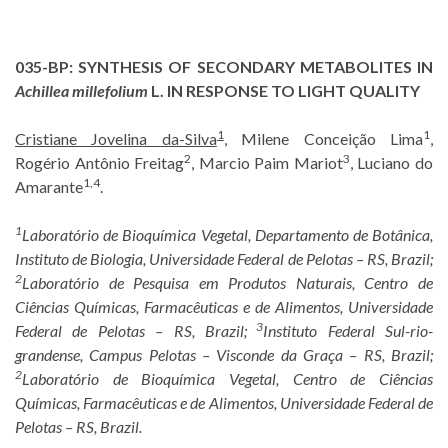
035-BP:
SYNTHESIS OF SECONDARY METABOLITES IN
Achillea millefolium
L. IN RESPONSE TO LIGHT QUALITY
1
1
Cristiane Jovelina da-Silva
, Milene Conceição Lima
,
2
3
Rogério Antônio Freitag
, Marcio Paim Mariot
, Luciano do
1,4
Amarante
.
1
Laboratório de Bioquímica Vegetal, Departamento de Botânica,
Instituto de Biologia, Universidade Federal de Pelotas – RS, Brazil;
2
Laboratório de Pesquisa em Produtos Naturais, Centro de
Ciências Químicas, Farmacêuticas e de Alimentos, Universidade
3
Federal de Pelotas – RS, Brazil;
Instituto Federal Sul-rio-
grandense, Campus Pelotas – Visconde da Graça – RS, Brazil;
2
Laboratório de Bioquímica Vegetal, Centro de Ciências
Químicas, Farmacêuticas e de Alimentos, Universidade Federal de
Pelotas – RS, Brazil.