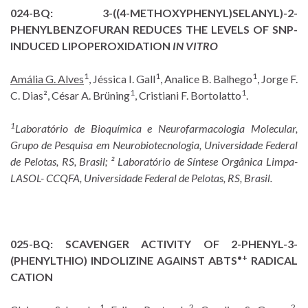
024-BQ:
3-((4-METHOXYPHENYL)SELANYL)-2-
PHENYLBENZOFURAN REDUCES THE LEVELS OF SNP-
INDUCED LIPOPEROXIDATION
IN VITRO
1
1
1
Amália G. Alves
, Jéssica I. Gall
, Analice B. Balhego
, Jorge F.
1
1
C. Dias², César A. Brüning
, Cristiani F. Bortolatto
.
1
Laboratório de Bioquímica e Neurofarmacologia Molecular,
Grupo de Pesquisa em Neurobiotecnologia, Universidade Federal
de Pelotas, RS, Brasil; ² Laboratório de Síntese Orgânica Limpa-
LASOL- CCQFA, Universidade Federal de Pelotas, RS, Brasil.
025-BQ:
SCAVENGER ACTIVITY OF 2-PHENYL-3-
•+
(PHENYLTHIO) INDOLIZINE AGAINST ABTS
RADICAL
CATION
1
2
2