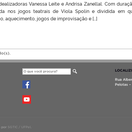
idealizadoras Vanessa Leite e Andrisa Zanellal. Com duraç
rada nos jogos teatrais de Viola Spolin e dividida em q
o, aquecimento, jogos de improvisação e […]
do(s).
LOCALIZ
Rua Al
Pelotas –
o por
SGTIC / UFPel
.