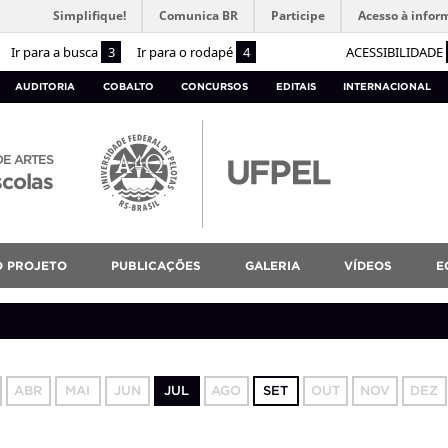
Simplifique!
Comunica BR
Participe
Acesso à infor
Ir para a busca
3
Ir para o rodapé
4
ACESSIBILIDADE
AUDITORIA
COBALTO
CONCURSOS
EDITAIS
INTERNACIONAL
DE ARTES
scolas
O PROJETO
PUBLICAÇÕES
GALERIA
VÍDEOS
E
ABR
MAI
JUN
JUL
AGO
SET
OUT
NOV
DEZ