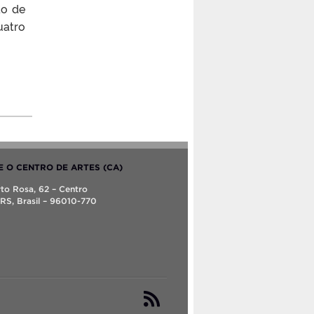
ão de
uatro
E O CENTRO DE ARTES (CA)
berto Rosa, 62 – Centro
 RS, Brasil – 96010-770