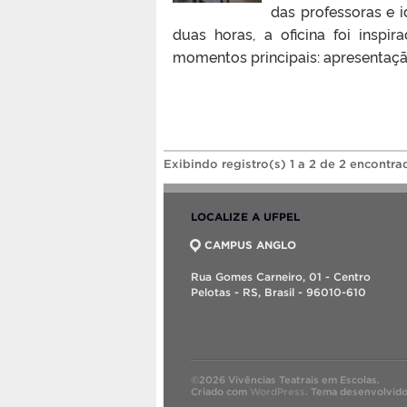
das professoras e 
duas horas, a oficina foi inspi
momentos principais: apresentaçã
Exibindo registro(s) 1 a 2 de 2 encontra
LOCALIZE A UFPEL
CAMPUS ANGLO
Rua Gomes Carneiro, 01 - Centro
Pelotas - RS, Brasil - 96010-610
©2026 Vivências Teatrais em Escolas.
Criado com
WordPress
.
Tema desenvolvid