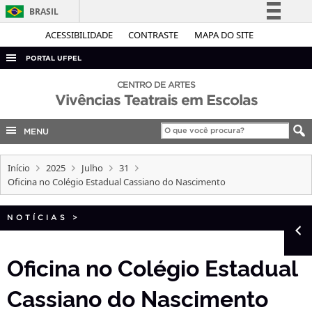
BRASIL
Simplifique!
ACESSIBILIDADE
CONTRASTE
MAPA DO SITE
Comunica BR
PORTAL UFPEL
Participe
ACESSO À INFORMAÇÃO
CENTRO DE ARTES
Acesso à informação
Vivências Teatrais em Escolas
AUDITORIA
Legislação
COBALTO
MENU
Canais
CONCURSOS
Início
2025
Julho
31
EDITAIS
Oficina no Colégio Estadual Cassiano do Nascimento
INTERNACIONAL
NOTÍCIAS
>
OUVIDORIA
PORTARIAS
Oficina no Colégio Estadual
TELEFONES
Cassiano do Nascimento