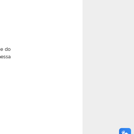
te do
essa