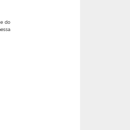
te do
essa