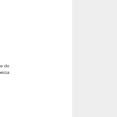
te do
essa