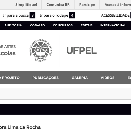
Simplifique!
Comunica BR
Participe
Acesso à infor
Ir para a busca
3
Ir para o rodapé
4
ACESSIBILIDADE
AUDITORIA
COBALTO
CONCURSOS
EDITAIS
INTERNACIONAL
DE ARTES
scolas
O PROJETO
PUBLICAÇÕES
GALERIA
VÍDEOS
E
ora Lima da Rocha