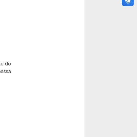
te do
essa