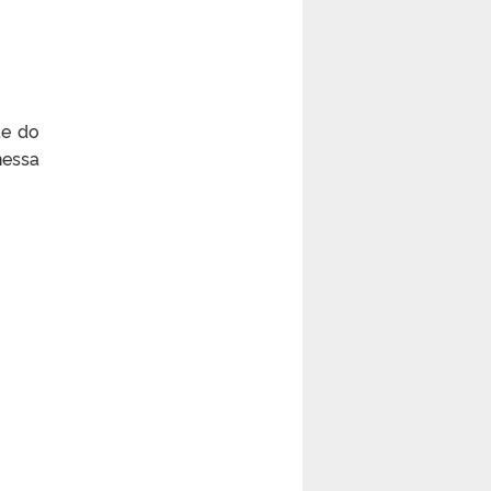
te do
essa