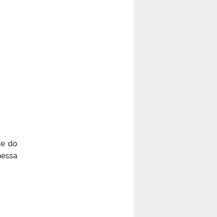
te do
essa