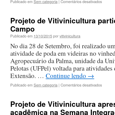
em
Publicado em
Sem categoria
|
Comentários desativados
Profess
do
Projeto
Projeto de Vitivinicultura part
de
Campo
Vitivinic
particip
Publicado em
13/10/2015
por
vitivinicultura
de
Seminár
No dia 28 de Setembro, foi realizado u
na
atividade de poda em videiras no vinhe
Expofei
Agropecuário da Palma, unidade da Uni
Pelotas (UFPel) voltada para atividades
Extensão. …
Continue lendo
→
em
Publicado em
Sem categoria
|
Comentários desativados
Projeto
de
Vitivinic
Projeto de Vitivinicultura apr
particip
acadêmica na Semana Integra
de