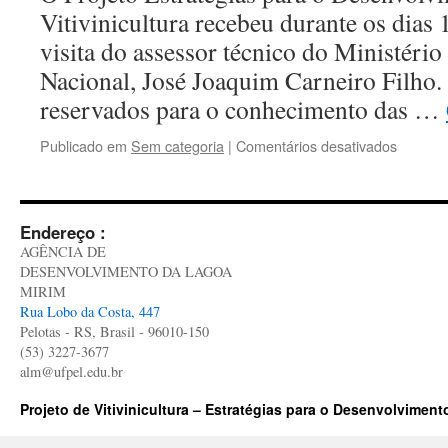
UFPel
Vitivinicultura recebeu durante os dias
visita do assessor técnico do Ministério
Nacional, José Joaquim Carneiro Filho.
reservados para o conhecimento das …
em
Publicado em
Sem categoria
|
Comentários desativados
Projeto
de
Vitivinic
recebe
Endereço :
visita
AGÊNCIA DE
de
DESENVOLVIMENTO DA LAGOA
represe
MIRIM
do
Rua Lobo da Costa, 447
Ministér
Pelotas - RS, Brasil - 96010-150
da
(53) 3227-3677
Integra
alm@ufpel.edu.br
Naciona
Projeto de Vitivinicultura – Estratégias para o Desenvolviment