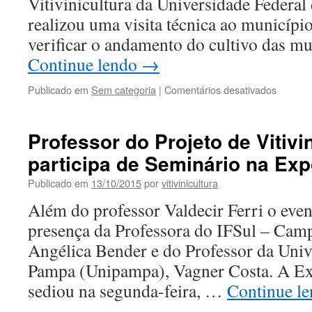
Vitivinicultura da Universidade Federal
realizou uma visita técnica ao municípi
verificar o andamento do cultivo das m
Continue lendo
→
em
Publicado em
Sem categoria
|
Comentários desativados
Projeto
de
Vitivinic
Professor do Projeto de Vitivi
realiza
participa de Seminário na Exp
visita
técnica
Publicado em
13/10/2015
por
vitivinicultura
à
Candiot
Além do professor Valdecir Ferri o eve
presença da Professora do IFSul – Cam
Angélica Bender e do Professor da Univ
Pampa (Unipampa), Vagner Costa. A Exp
sediou na segunda-feira, …
Continue l