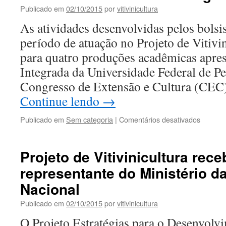
Dia
Publicado em
02/10/2015
por
vitivinicultura
de
Campo
As atividades desenvolvidas pelos bolsi
período de atuação no Projeto de Vitivi
para quatro produções acadêmicas apre
Integrada da Universidade Federal de Pe
Congresso de Extensão e Cultura (CE
Continue lendo
→
em
Publicado em
Sem categoria
|
Comentários desativados
Projeto
de
Vitivinic
Projeto de Vitivinicultura rece
apresen
representante do Ministério d
produç
acadêm
Nacional
na
Seman
Publicado em
02/10/2015
por
vitivinicultura
Integra
O Projeto Estratégias para o Desenvolv
da