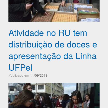
Atividade no RU tem
distribuição de doces e
apresentação da Linha
UFPel
Publicado em
11/09/2019