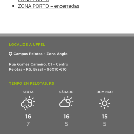
ZONA PORTO – encerradas
LOCALIZE A UFPEL
Campus Pelotas - Zona Anglo
Rua Gomes Carneiro, 01 - Centro
Pelotas - RS, Brasil - 96010-610
TEMPO EM PELOTAS, RS
SEXTA
SÁBADO
DOMINGO
16
16
15
7
5
5