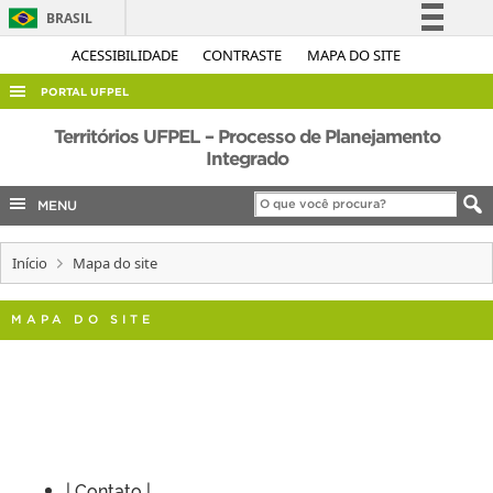
BRASIL
Simplifique!
ACESSIBILIDADE
CONTRASTE
MAPA DO SITE
Comunica BR
PORTAL UFPEL
Participe
ACESSO À INFORMAÇÃO
Territórios UFPEL – Processo de Planejamento
Acesso à informação
Integrado
AUDITORIA
Legislação
MENU
COBALTO
Canais
CONCURSOS
Início
Mapa do site
EDITAIS
INTERNACIONAL
MAPA DO SITE
OUVIDORIA
PORTARIAS
TELEFONES
| Contato |