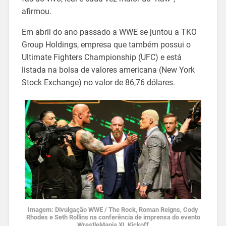
afirmou.
Em abril do ano passado a WWE se juntou a TKO
Group Holdings, empresa que também possui o
Ultimate Fighters Championship (UFC) e está
listada na bolsa de valores americana (New York
Stock Exchange) no valor de 86,76 dólares.
Imagem: Divulgação WWE / The Rock, Roman Reigns, Cody
Rhodes e Seth Rollins na conferência de imprensa do evento
WrestleMania XL Kickoff