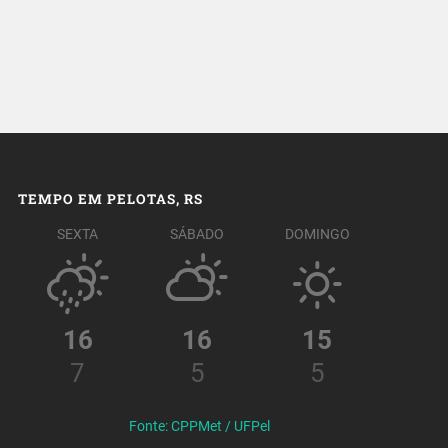
TEMPO EM PELOTAS, RS
SEXTA
SÁBADO
DOMINGO
16
16
15
7
5
5
Fonte: CPPMet / UFPel