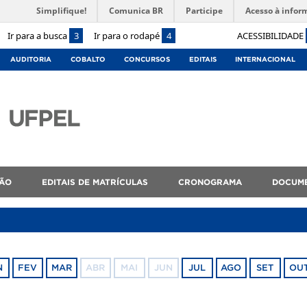
Simplifique!
Comunica BR
Participe
Acesso à infor
Ir para a busca
3
Ir para o rodapé
4
ACESSIBILIDADE
AUDITORIA
COBALTO
CONCURSOS
EDITAIS
INTERNACIONAL
ÇÃO
EDITAIS DE MATRÍCULAS
CRONOGRAMA
DOCUM
N
FEV
MAR
ABR
MAI
JUN
JUL
AGO
SET
OU