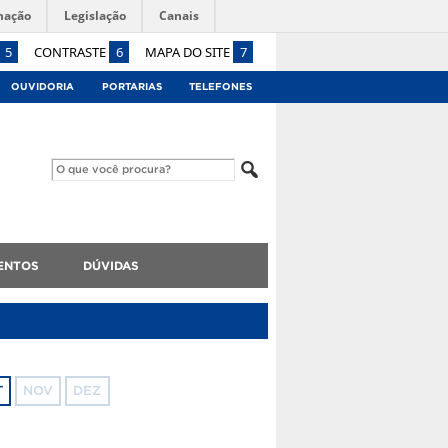
mação
Legislação
Canais
5
CONTRASTE
6
MAPA DO SITE
7
OUVIDORIA
PORTARIAS
TELEFONES
ENTOS
DÚVIDAS
T
NOV
DEZ