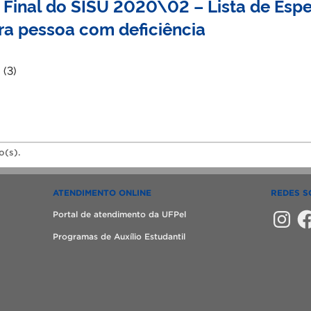
 Final do SISU 2020\02 – Lista de Espe
ra pessoa com deficiência
 (3)
o(s).
ATENDIMENTO ONLINE
REDES S
Instagra
Fac
Portal de atendimento da UFPel
Programas de Auxílio Estudantil