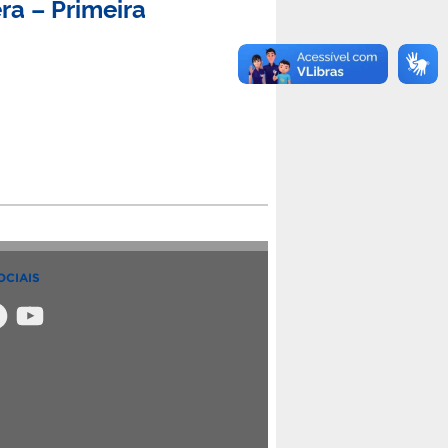
ra – Primeira
OCIAIS
m
ebook
YouTube