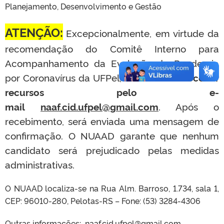
Planejamento, Desenvolvimento e Gestão
ATENÇÃO:
Excepcionalmente, em virtude da
recomendação do Comitê Interno para
Acompanhamento da Evolução da Pandemia
por Coronavírus da UFPel,
o NUAAD irá receber
recursos pelo e-
mail
naaf.cid.ufpel@gmail.com
. Após o
recebimento, será enviada uma mensagem de
confirmação. O NUAAD garante que nenhum
candidato será prejudicado pelas medidas
administrativas.
O NUAAD localiza-se na Rua Alm. Barroso, 1.734, sala 1,
CEP: 96010-280, Pelotas-RS – Fone: (53) 3284-4306
Outras informações:
naaf.cid.ufpel@gmail.com