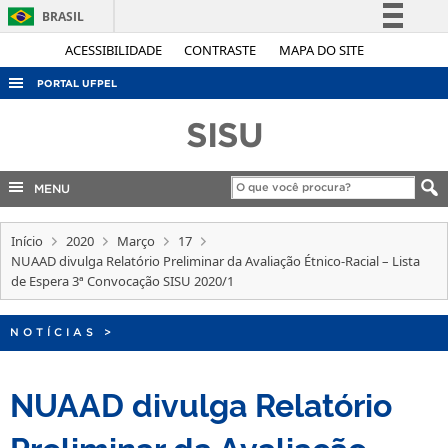
BRASIL
Simplifique!
ACESSIBILIDADE
CONTRASTE
MAPA DO SITE
Comunica BR
PORTAL UFPEL
Participe
ACESSO À INFORMAÇÃO
SISU
Acesso à informação
AUDITORIA
Legislação
COBALTO
MENU
Canais
CONCURSOS
Início
2020
Março
17
EDITAIS
NUAAD divulga Relatório Preliminar da Avaliação Étnico-Racial – Lista
de Espera 3ª Convocação SISU 2020/1
INTERNACIONAL
OUVIDORIA
NOTÍCIAS
>
PORTARIAS
NUAAD divulga Relatório
TELEFONES
Preliminar da Avaliação