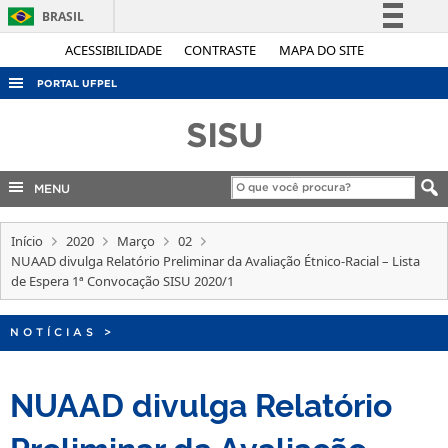
BRASIL
Simplifique!
ACESSIBILIDADE
CONTRASTE
MAPA DO SITE
Comunica BR
PORTAL UFPEL
Participe
ACESSO À INFORMAÇÃO
SISU
Acesso à informação
AUDITORIA
Legislação
COBALTO
MENU
Canais
CONCURSOS
Início
2020
Março
02
EDITAIS
NUAAD divulga Relatório Preliminar da Avaliação Étnico-Racial – Lista
de Espera 1ª Convocação SISU 2020/1
INTERNACIONAL
OUVIDORIA
NOTÍCIAS
>
PORTARIAS
NUAAD divulga Relatório
TELEFONES
Preliminar da Avaliação