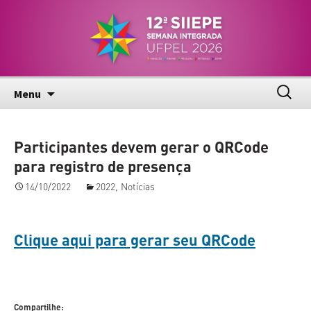
Pular
Semana Integrada de Inovação, Ensino,
12ª SIIEPE
para
Pesquisa e Extensão – UFPel
o
conteúdo
Pesqui
Menu
por:
Participantes devem gerar o QRCode
para registro de presença
14/10/2022
2022
,
Notícias
Clique aqui para gerar seu QRCode
Compartilhe: