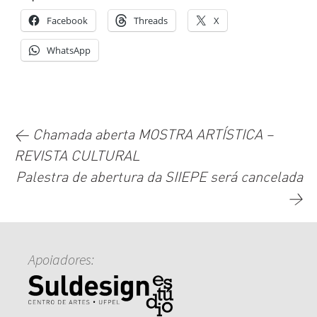
Facebook
Threads
X
WhatsApp
Navegação
←
Chamada aberta MOSTRA ARTÍSTICA –
REVISTA CULTURAL
de
Palestra de abertura da SIIEPE será cancelada
→
posts
Apoiadores: