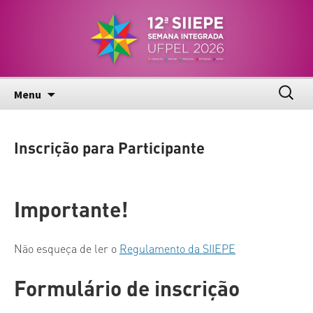
Pular
Semana Integrada de Inovação, Ensino,
12ª SIIEPE
para
Pesquisa e Extensão – UFPel
o
conteúdo
Pesqui
Menu
por:
Inscrição para Participante
Importante!
Não esqueça de ler o
Regulamento da SIIEPE
Formulário de inscrição