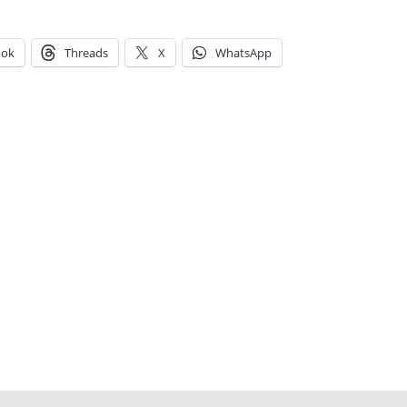
 Pós-Graduação
Palestras
ook
Threads
X
WhatsApp
iciação Científica
Programação acessível em Libras