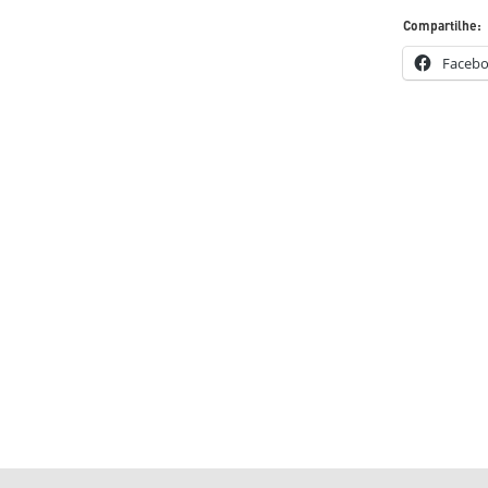
Compartilhe:
ENPOS – Encontro de
Faceb
CIC – Congresso de In