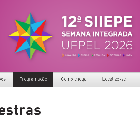
 Ensino, Pesquisa e Extensão – UFPel
ões
Programação
Como chegar
Localize-se
dantes Ensino Médio
mento
Grade de programação
Mapas
estras
novação Tecnológica
s de Resumos
Apresentações Performativas
Transporte de apoio
Ensino de Graduação
r Inscrição
Mostra Cultural
xtensão e Cultura
ta situação
Painéis Temáticos