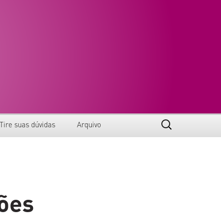
Pesquisar
Tire suas dúvidas
Arquivo
por:
Anais
Certificados
ões
Edições anteriores