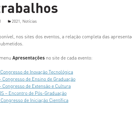
trabalhos
 Pós-Graduação
Palestras
1
2021
,
Notícias
iciação Científica
Programação acessível em Libras
ponível, nos sites dos eventos, a relação completa das apresent
submetidos.
o menu
Apresentações
no site de cada evento:
 Congresso de Inovação Tecnológica
– Congresso de Ensino de Graduação
 Congresso de Extensão e Cultura
S – Encontro de Pós-Graduação
 Congresso de Iniciação Científica