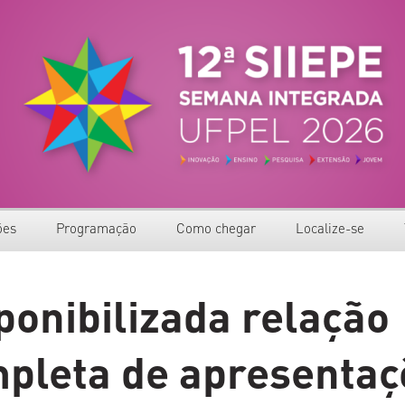
 Ensino, Pesquisa e Extensão – UFPel
ões
Programação
Como chegar
Localize-se
dantes Ensino Médio
mento
Grade de programação
Mapas
ponibilizada relação
novação Tecnológica
s de Resumos
Apresentações Performativas
Transporte de apoio
pleta de apresentaç
Ensino de Graduação
r Inscrição
Mostra Cultural
xtensão e Cultura
ta situação
Painéis Temáticos