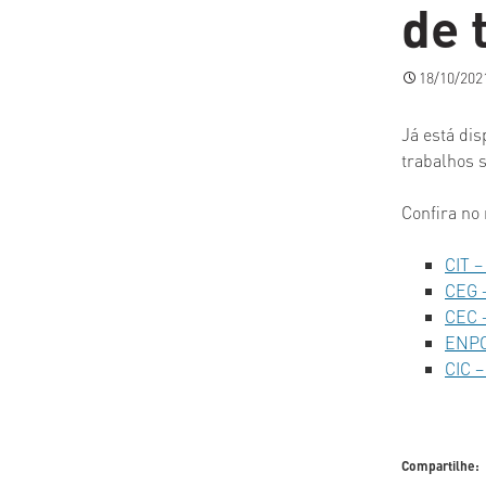
de 
ENPOS – Encontro de
18/10/202
CIC – Congresso de In
Já está dis
trabalhos 
Confira n
CIT –
CEG 
CEC –
ENPO
CIC –
Compartilhe: