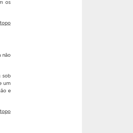
om os
 topo
a não
u sob
de um
ção e
 topo