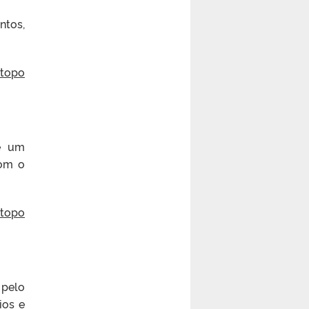
ntos,
 topo
 um
com o
 topo
pelo
ios e