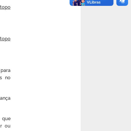
 topo
 topo
 para
os no
rança
s que
ar ou