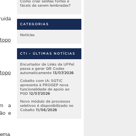
Como criar senhas fortes e
fáceis de serem lembradas?
ruída
CATEGORIAS
Notícias
 topo
CTI – ÚLTIMAS NOTÍCIAS
Encurtador de Links da UFPel
passa a gerar QR Codes
 topo
automaticamente
13/07/2026
Cobalto com IA: SGTIC
apresenta à PROGEP nova
funcionalidade de apoio ao
PGD
12/07/2026
Novo módulo de processos
om a
seletivos é disponibilizado no
Cobalto
11/06/2026
ção e
tema,