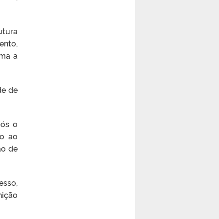
utura
ento,
rma a
de de
pós o
ão ao
ão de
esso,
nição