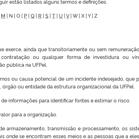
uir estão listados alguns termos e definições.
|
M
| N | O |
P
|
Q
|
R
|
S
|
T
|
U
|
V
| W | X | Y | Z
e exerce, ainda que transitoriamente ou sem remuneração
 contratação ou qualquer forma de investidura ou vín
o pública na UFPel.
rnos ou causa potencial de um incidente indesejado, que 
 órgão ou entidade da estrutura organizacional da UFPel.
de informações para identificar fontes e estimar o risco.
alor para a organização.
e armazenamento, transmissão e processamento, os sis
is onde se encontram esses meios e as pessoas que a ele