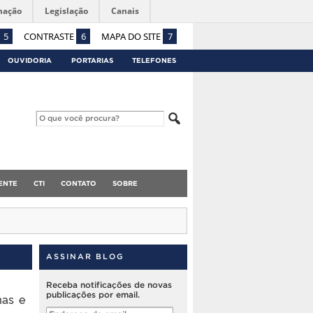
mação
Legislação
Canais
5
CONTRASTE
6
MAPA DO SITE
7
OUVIDORIA
PORTARIAS
TELEFONES
ENTE
CTI
CONTATO
SOBRE
ASSINAR BLOG
Receba notificações de novas
publicações por email.
mas e
Endereço