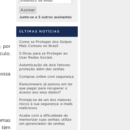
de
email
Assinar
Junte-se a 5 outros assinantes
ÚLTIMAS NOTÍCIAS
Como se Proteger dos Golpes
, por
Mais Comuns no Brasil
culo,
5 Dicas para se Proteger ao
Usar Redes Sociais
Autenticação de dois fatores:
proteção além das senhas
possa
Compras online com segurança
Ransomware: já pensou em ter
que pagar para recuperar o
acesso aos seus dados?
Proteja-se de um dos maiores
riscos à sua segurança: e-mails
maliciosos
Acabe com a dificuldade de
temas
memorizar suas senhas: utilize
um gerenciador de senhas
s têm