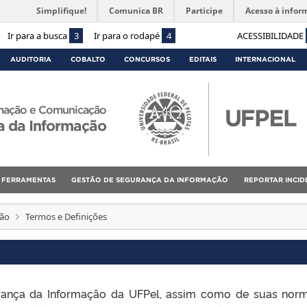
Simplifique!
Comunica BR
Participe
Acesso à infor
Ir para a busca
3
Ir para o rodapé
4
ACESSIBILIDADE
AUDITORIA
COBALTO
CONCURSOS
EDITAIS
INTERNACIONAL
rmação e Comunicação
a da Informação
FERRAMENTAS
GESTÃO DE SEGURANÇA DA INFORMAÇÃO
REPORTAR INCID
ção
Termos e Definições
gurança da Informação da UFPel, assim como de suas nor