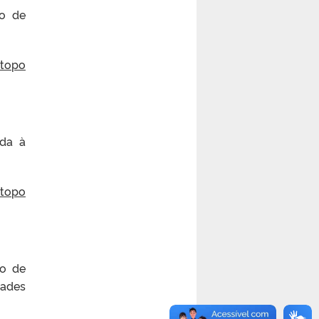
ão de
 topo
nda à
 topo
o de
dades