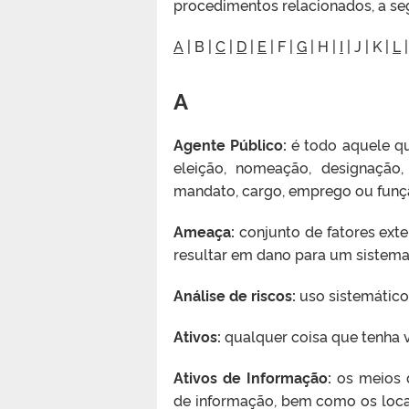
procedimentos relacionados, a seg
A
| B |
C
|
D
|
E
| F |
G
| H |
I
| J | K |
L
A
Agente Público:
é todo aquele qu
eleição, nomeação, designação,
mandato, cargo, emprego ou funçã
Ameaça:
conjunto de fatores exte
resultar em dano para um sistema,
Análise de riscos:
uso sistemático 
Ativos:
qualquer coisa que tenha v
Ativos de Informação:
os meios d
de informação, bem como os loca