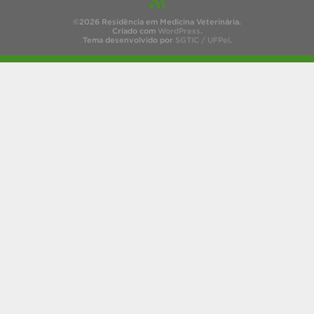
©2026 Residência em Medicina Veterinária.
Criado com
WordPress
.
Tema desenvolvido por
SGTIC / UFPel
.