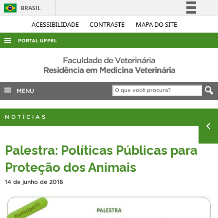
BRASIL
Simplifique!
ACESSIBILIDADE
CONTRASTE
MAPA DO SITE
Comunica BR
PORTAL UFPEL
Participe
ACESSO À INFORMAÇÃO
Faculdade de Veterinária
Acesso à informação
Residência em Medicina Veterinária
AUDITORIA
Legislação
MENU
COBALTO
Canais
CONCURSOS
NOTÍCIAS
EDITAIS
INTERNACIONAL
Palestra: Políticas Públicas para
OUVIDORIA
Proteção dos Animais
PORTARIAS
14 de junho de 2016
TELEFONES