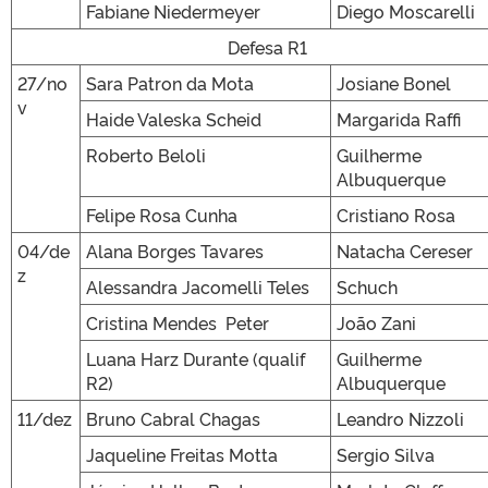
Fabiane Niedermeyer
Diego Moscarelli
Defesa R1
27/no
Sara Patron da Mota
Josiane Bonel
v
Haide Valeska Scheid
Margarida Raffi
Roberto Beloli
Guilherme
Albuquerque
Felipe Rosa Cunha
Cristiano Rosa
04/de
Alana Borges Tavares
Natacha Cereser
z
Alessandra Jacomelli Teles
Schuch
Cristina Mendes Peter
João Zani
Luana Harz Durante (qualif
Guilherme
R2)
Albuquerque
11/dez
Bruno Cabral Chagas
Leandro Nizzoli
Jaqueline Freitas Motta
Sergio Silva