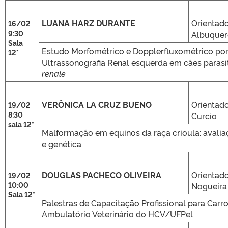
LUANA HARZ DURANTE
Orientado
16/02
9:30
Albuque
Sala
Estudo Morfométrico e Dopplerfluxométrico po
12*
Ultrassonografia Renal esquerda em cães paras
renale
VERÔNICA LA CRUZ BUENO
Orientado
19/02
8:30
Curcio
sala 12*
Malformação em equinos da raça crioula: avaliaç
e genética
DOUGLAS PACHECO OLIVEIRA
Orientado
19/02
10:00
Nogueira
Sala 12*
Palestras de Capacitação Profissional para Carr
Ambulatório Veterinário do HCV/UFPel