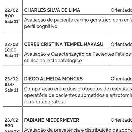
CHARLES SILVA DE LIMA
Orientado
22/02
8:00
Avaliação de paciente canino geriátrico com ênf
Sala 11*
perfil cognitivo
CERES CRISTINA TEMPEL NAKASU
Orientado
22/02
10:00
Avaliação e Caracterização de Pacientes Felinos 
Sala 11*
clínica ao histopatológico
DIEGO ALMEIDA MONCKS
Orientado
23/02
8:00
Comparação entre dois protocolos de reabilitaçã
Sala 11
operatória de pacientes submetidos a artrotomi
femurotibiopatelar
FABIANE NIEDERMEYER
Orientado
26/02
8:30
Avaliação da prevalência e distribuição da zoon
Sala 12*