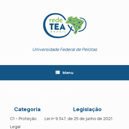
Skip
to
content
Universidade Federal de Pelotas
Menu
Leis do Rio de Janeiro
Categoria
Legislação
C1 – Proteção
Lei nº 9.347, de 25 de junho de 2021
Legal