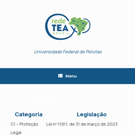
Skip
to
content
Universidade Federal de Pelotas
Menu
Leis do Maranhão
Categoria
Legislação
C1 – Proteção
Lei nº 11911, de 31 de março de 2023
Legal