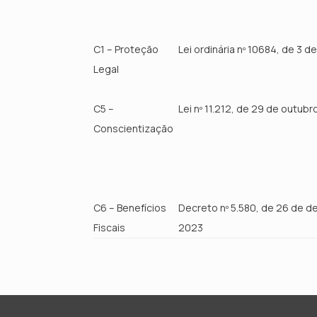
C1 – Proteção
Lei ordinária nº 10684, de 3 d
Legal
C5 –
Lei nº 11.212, de 29 de outub
Conscientização
C6 – Benefícios
Decreto nº 5.580, de 26 de 
Fiscais
2023