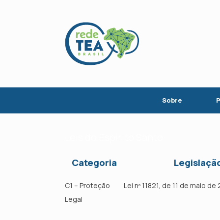
Skip
to
content
Sobre
P
Leis do Espírito Santo
Categoria
Legislaçã
C1 – Proteção
Lei nº 11821, de 11 de maio de
Legal