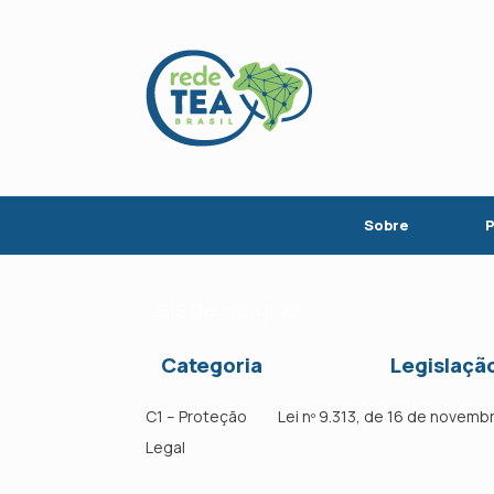
Skip
to
content
Sobre
P
Leis de Sergipe
Categoria
Legislaçã
C1 – Proteção
Lei nº 9.313, de 16 de novem
Legal