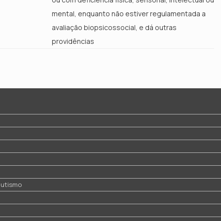
mental, enquanto não estiver regulamentada a
avaliação biopsicossocial, e dá outras
providências
 autismo