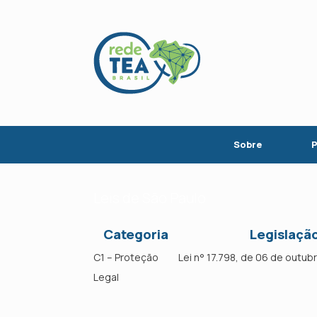
Skip
to
content
Sobre
P
Leis de São Paulo
Categoria
Legislaçã
C1 – Proteção
Lei n° 17.798, de 06 de outu
Legal