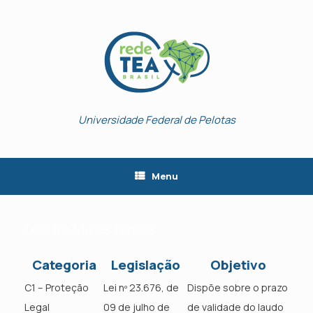
Skip
to
content
Universidade Federal de Pelotas
Menu
Leis de Minas Gerais
Categoria
Legislação
Objetivo
C1 – Proteção
Lei nº 23.676, de
Dispõe sobre o prazo
Legal
09 de julho de
de validade do laudo