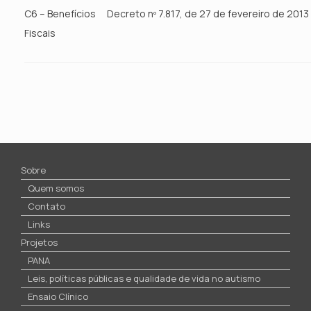
C6 – Benefícios
Decreto nº 7.817, de 27 de fevereiro de 2013
Fiscais
Sobre
Quem somos
Contato
Links
Projetos
PANA
Leis, políticas públicas e qualidade de vida no autismo
Ensaio Clínico