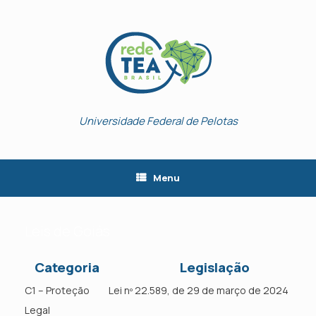
Skip
to
content
Universidade Federal de Pelotas
Menu
Leis de Goiás
Categoria
Legislação
C1 – Proteção
Lei nº 22.589, de 29 de março de 2024
Legal