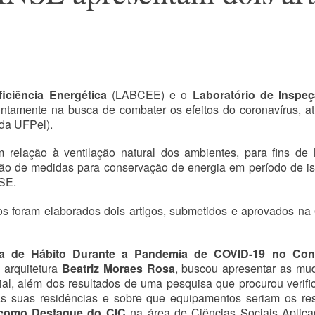
iciência Energética
(LABCEE) e o
Laboratório de Inspeç
tamente na busca de combater os efeitos do coronavírus, a
da UFPel).
 relação à ventilação natural dos ambientes, para fins de h
ção de medidas para conservação de energia em período de i
SE.
lhos foram elaborados dois artigos, submetidos e aprovados 
a de Hábito Durante a Pandemia de COVID-19 no Con
arquitetura
Beatriz Moraes Rosa
, buscou apresentar as mud
al, além dos resultados de uma pesquisa que procurou verifi
 suas residências e sobre que equipamentos seriam os res
s como Destaque do CIC
na área de Ciências Sociais Aplic