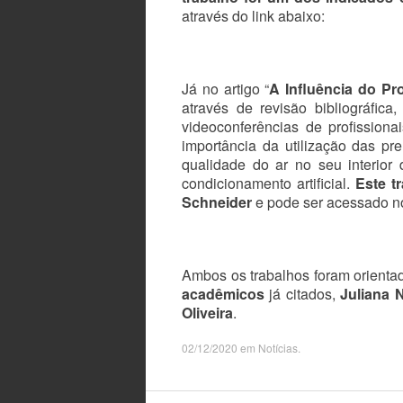
através do link abaixo:
Já no artigo “
A Influência do Pr
através de revisão bibliográfic
videoconferências de profission
importância da utilização das pr
qualidade do ar no seu interior
condicionamento artificial.
Este tr
Schneider
e pode ser acessado no
Ambos os trabalhos foram orienta
acadêmicos
já citados,
Juliana 
Oliveira
.
02/12/2020
em
Notícias
.