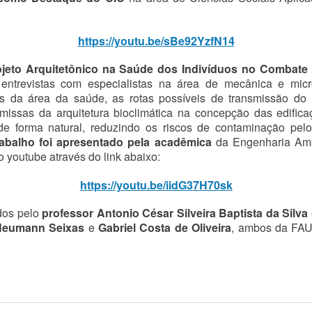
https://youtu.be/sBe92YzfN14
ojeto Arquitetônico na Saúde dos Indivíduos no Combate
a, entrevistas com especialistas na área de mecânica e m
ais da área da saúde, as rotas possíveis de transmissão 
emissas da arquitetura bioclimática na concepção das edific
 de forma natural, reduzindo os riscos de contaminação pelo
abalho foi apresentado pela
acadêmica
da Engenharia Amb
 youtube através do link abaixo:
https://youtu.be/iidG37H70sk
dos pelo
professor Antonio César Silveira Baptista da Silva
Neumann Seixas
e
Gabriel Costa de Oliveira
, ambos da FA