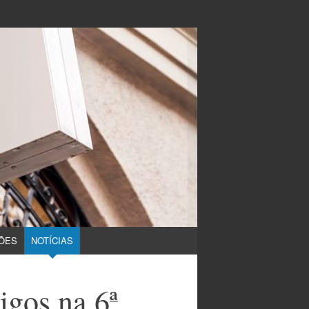
ÕES
NOTÍCIAS
gos na 6ª