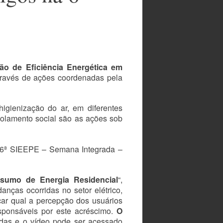
ão de Eficiência Energética em
través de ações coordenadas pela
igienização do ar, em diferentes
solamento social são as ações sob
na 6ª SIEEPE – Semana Integrada –
sumo de Energia Residencial
“,
anças ocorridas no setor elétrico,
car qual a percepção dos usuários
ponsáveis por este acréscimo.
O
adas e o vídeo pode ser acessado