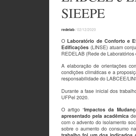
SIEEPE
redelab
/
02/12/2020
O
Laboratório de Conforto e Ef
Edificações
(LINSE) atuam conjun
REDELAB (Rede de Laboratórios 
A elaboração de orientações com
condições climáticas e a proposi
responsabilidade do LABCEE/LIN
Durante a fase inicial dos traba
UFPel 2020.
O artigo “
Impactos da Mudanç
apresentado pela acadêmica
de 
com o advento do isolamento soci
sobre o aumento do consumo nas
trabalho foi um dos indicado