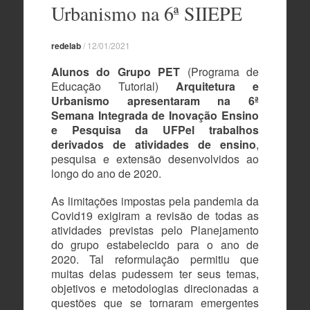
conteúdo
Urbanismo na 6ª SIIEPE
redelab
/
12/01/2021
Alunos do Grupo PET
(Programa de
Educação Tutorial)
Arquitetura e
Urbanismo
apresentaram na 6ª
Semana Integrada de Inovação Ensino
e Pesquisa da UFPel trabalhos
derivados de atividades de ensino
,
pesquisa e extensão desenvolvidos ao
longo do ano de 2020.
As limitações impostas pela pandemia da
Covid19 exigiram a revisão de todas as
atividades previstas pelo Planejamento
do grupo estabelecido para o ano de
2020. Tal reformulação permitiu que
muitas delas pudessem ter seus temas,
objetivos e metodologias direcionadas a
questões que se tornaram emergentes