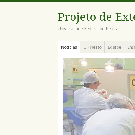
Projeto de Ex
Universidade Federal de Pelotas
Menu
Pular
Notícias
O Projeto
Equipe
Ens
para
o
conteúdo