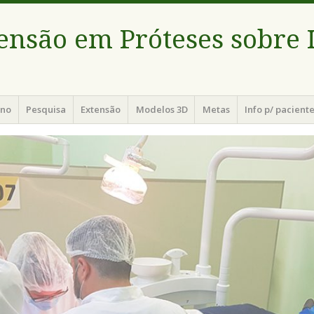
tensão em Próteses sobre
ino
Pesquisa
Extensão
Modelos 3D
Metas
Info p/ pacient