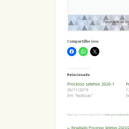
Compartilhe isso:
Relacionado
Processo seletivo 2020-1
P
26/11/2019
1
Em "Notícias"
E
Marcar como favorito o
link permanent
Navegação
←
Resultado Processo Seletivo 2023/