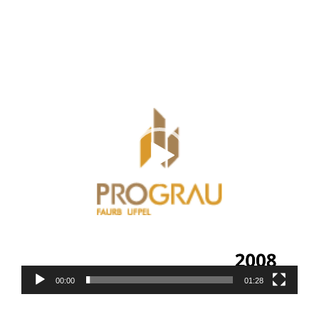
Tocador
de
vídeo
00:00
01:28