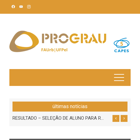
Skip
to
content
últimas notícias
RESULTADO – SELEÇÃO DE ALUNO PARA REDISTRIBUIÇÃO DE BOLSA DE DEMANDA SOCIAL DA CAPES – DOUTORADO