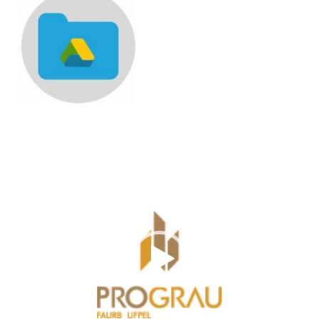
Tocador
de
vídeo