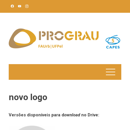
Skip
to
content
novo logo
Versões disponíveis para d
ownload
no Drive: