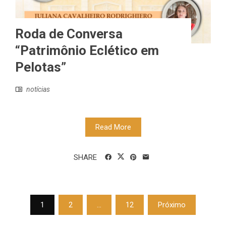
Roda de Conversa
“Patrimônio Eclético em
Pelotas”
notícias
Read More
SHARE
Paginação
1
2
…
12
Próximo
de