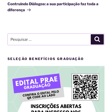
post
Contruindo Diálogos: a sua participação faz toda a
diferença
Pesquisar
Pesqui
por:
SELEÇÃO BENEFÍCIOS GRADUAÇÃO