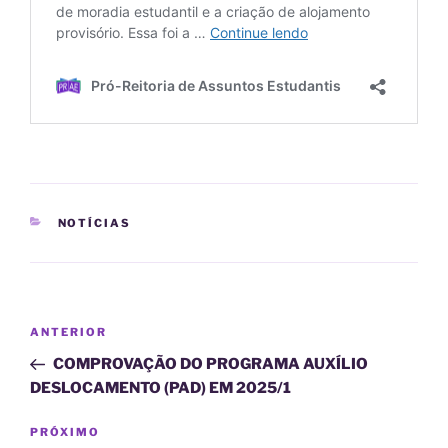
CATEGORIAS
NOTÍCIAS
Navegação
Post
ANTERIOR
de
anterior
COMPROVAÇÃO DO PROGRAMA AUXÍLIO
Post
DESLOCAMENTO (PAD) EM 2025/1
Próximo
PRÓXIMO