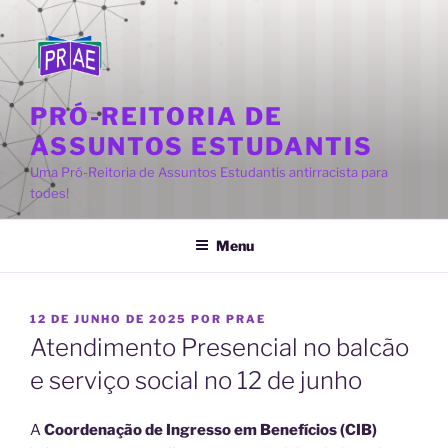
Pular
para
o
conteúdo
PRÓ-REITORIA DE
ASSUNTOS ESTUDANTIS
Uma Pró-Reitoria de Assuntos Estudantis antirracista para
todes!
Menu
PUBLICADO
12 DE JUNHO DE 2025
POR
PRAE
EM
Atendimento Presencial no balcão
e serviço social no 12 de junho
A
Coordenação de Ingresso em Benefícios (CIB)