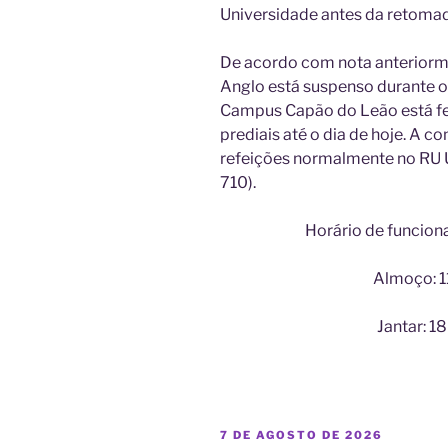
Universidade antes da retomada
De acordo com nota anteriorm
Anglo está suspenso durante o
Campus Capão do Leão está f
prediais até o dia de hoje. A
refeições normalmente no RU U
710).
Horário de funcion
Almoço: 
Jantar: 
PUBLICADO
7 DE AGOSTO DE 2026