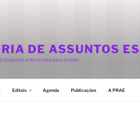
ORIA DE ASSUNTOS E
studantis antirracista para todes!
s
Editais
Agenda
Publicações
A PRAE