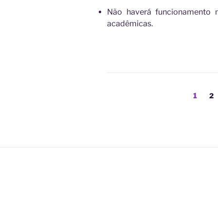
Não haverá funcionamento n
acadêmicas.
Paginação
Págin
Pá
1
2
de
posts