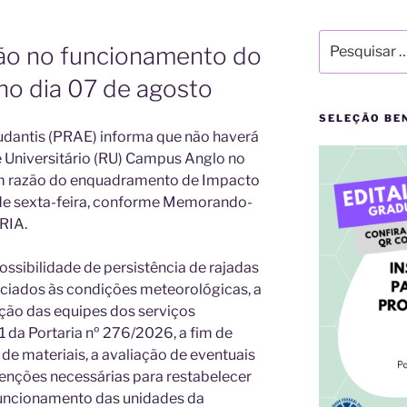
Pesquisar
ão no funcionamento do
por:
o dia 07 de agosto
SELEÇÃO BE
tudantis (PRAE) informa que não haverá
 Universitário (RU) Campus Anglo no
m razão do enquadramento de Impacto
 de sexta-feira, conforme Memorando-
RIA.
ssibilidade de persistência de rajadas
ociados às condições meteorológicas, a
ação das equipes dos serviços
11 da Portaria nº 276/2026, a fim de
 de materiais, a avaliação de eventuais
venções necessárias para restabelecer
funcionamento das unidades da