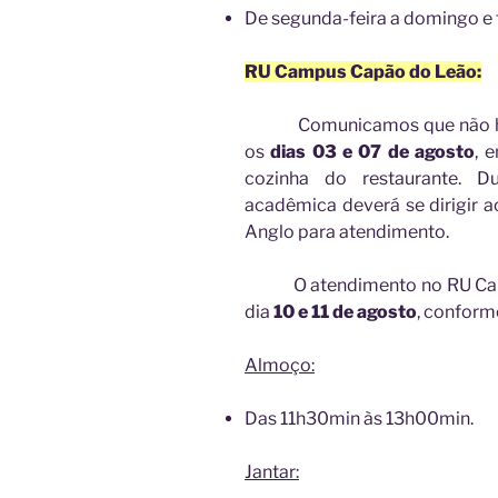
De segunda-feira a domingo e 
RU Campus Capão do Leão:
Comunicamos que não have
os
dias
03 e 07 de agosto
, 
cozinha do restaurante. D
acadêmica deverá se dirigir
Anglo para atendimento.
O atendimento no RU Camp
dia
10 e 11 de agosto
, conform
Almoço:
Das 11h30min às 13h00min.
Jantar: