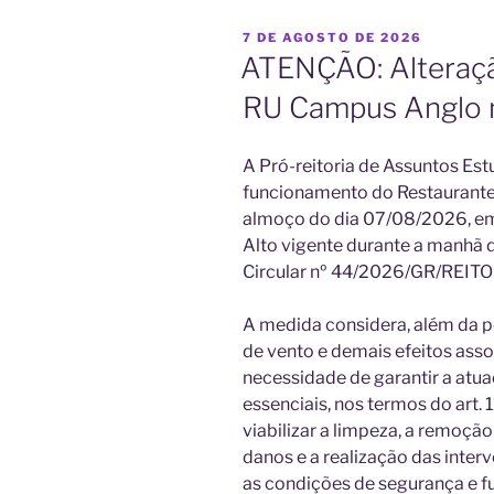
PUBLICADO
7 DE AGOSTO DE 2026
EM
ATENÇÃO: Alteraç
RU Campus Anglo n
A Pró-reitoria de Assuntos Es
funcionamento do Restaurante
almoço do dia 07/08/2026, e
Alto vigente durante a manhã
Circular nº 44/2026/GR/REITO
A medida considera, além da po
de vento e demais efeitos ass
necessidade de garantir a atu
essenciais, nos termos do art. 
viabilizar a limpeza, a remoção
danos e a realização das inter
as condições de segurança e 