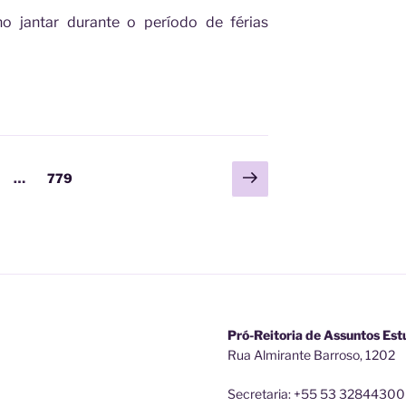
o jantar durante o período de férias
Próxima
a
gina
Página
…
779
página
Pró-Reitoria de Assuntos Est
Rua Almirante Barroso, 1202
Secretaria: +55 53 32844300