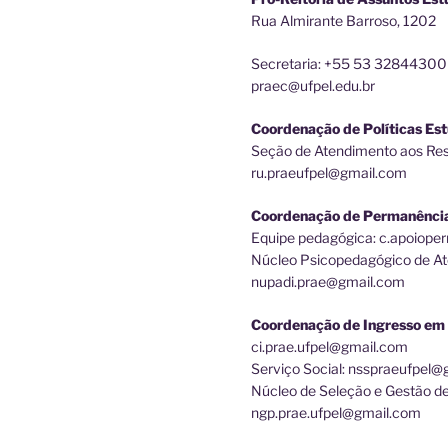
Rua Almirante Barroso, 1202
Secretaria: +55 53 32844300
praec@ufpel.edu.br
Coordenação de Políticas Est
Seção de Atendimento aos Rest
ru.praeufpel@gmail.com
Coordenação de Permanênci
Equipe pedagógica: c.apoiop
Núcleo Psicopedagógico de At
nupadi.prae@gmail.com
Coordenação de Ingresso em 
ci.prae.ufpel@gmail.com
Serviço Social: nsspraeufpel
Núcleo de Seleção e Gestão d
ngp.prae.ufpel@gmail.com