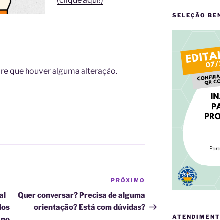
(clique aqui!)
SELEÇÃO BE
re que houver alguma alteração.
PRÓXIMO
Próximo
post
al
Quer conversar? Precisa de alguma
dos
orientação? Está com dúvidas?
ATENDIMENT
 no