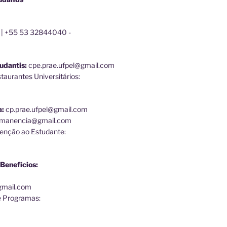
 | +55 53 32844040 -
udantis:
cpe.prae.ufpel@gmail.com
aurantes Universitários:
a:
cp.prae.ufpel@gmail.com
ermanencia@gmail.com
enção ao Estudante:
Benefícios:
@gmail.com
e Programas: