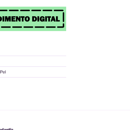
Pel
udantis