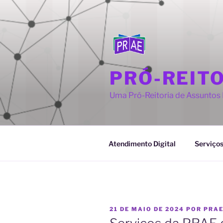
Pular
para
o
conteúdo
PRÓ-REIT
Uma Pró-Reitoria de Assuntos E
Atendimento Digital
Serviço
PUBLICADO
21 DE MAIO DE 2024
POR
PRA
EM