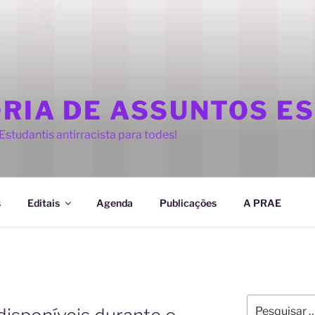
ORIA DE ASSUNTOS E
studantis antirracista para todes!
s
Editais
Agenda
Publicações
A PRAE
E
Pesquisar