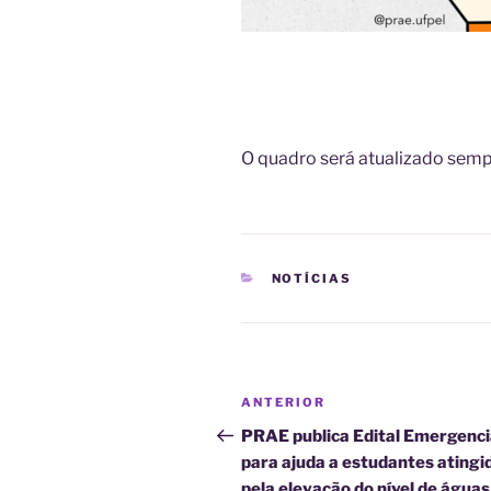
O quadro será atualizado semp
CATEGORIAS
NOTÍCIAS
Navegação
Post
ANTERIOR
de
anterior
PRAE publica Edital Emergenci
para ajuda a estudantes atingi
Post
pela elevação do nível de águas