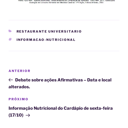
CATEGORIAS
RESTAURANTE UNIVERSITARIO
TAGS
INFORMACAO-NUTRICIONAL
Navegação
Post
ANTERIOR
de
anterior
Debate sobre ações Afirmativas – Data e local
Post
alterados.
Próximo
PRÓXIMO
post
Informação Nutricional do Cardápio de sexta-feira
(17/10)