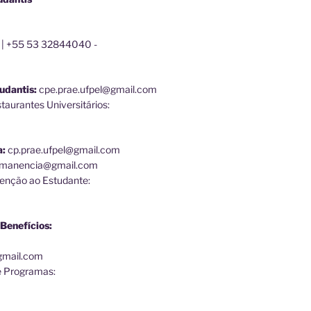
 | +55 53 32844040 -
udantis:
cpe.prae.ufpel@gmail.com
aurantes Universitários:
a:
cp.prae.ufpel@gmail.com
ermanencia@gmail.com
enção ao Estudante:
Benefícios:
@gmail.com
e Programas: