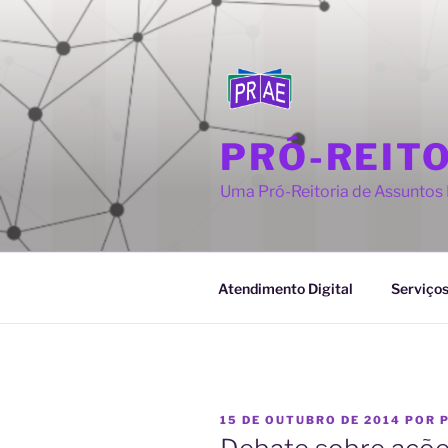
Pular
para
o
conteúdo
PRÓ-REIT
Uma Pró-Reitoria de Assuntos E
Atendimento Digital
Serviço
PUBLICADO
15 DE OUTUBRO DE 2014
POR
EM