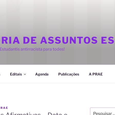
ORIA DE ASSUNTOS E
studantis antirracista para todes!
s
Editais
Agenda
Publicações
A PRAE
PRAE
Pesquisar