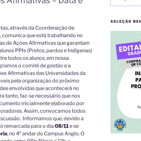
 Afirmativas – Data e
por:
SELEÇÃO BE
otas, através da Coordenação de
, comunica que está trabalhando no
cas de Ações Afirmativas que garantam
alunos PPIs (Pretos, pardos e Indígenas)
tre todos os alunos, em nossa
egramos o comitê de gestão e a
s Afirmativas das Universidades da
áveis pela organização do próximo
dades envolvidas que acontecerá no
a tanto, faz-se necessário que nos
umento inicialmente elaborado por
boradores. Assim, convocamos todos
iscussão. Informamos que, devido a
foi remarcada para o dia
08/11
e se
ria
, no 4º andar do Campus Anglo. O