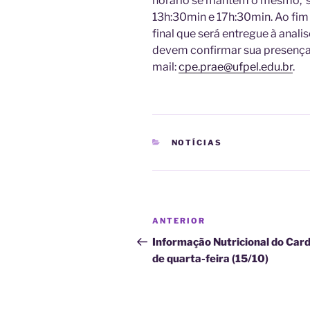
horário se mantém o mesmo, s
13h:30min e 17h:30min. Ao fim
final que será entregue à anali
devem confirmar sua presença a
mail:
cpe.prae@ufpel.edu.br
.
CATEGORIAS
NOTÍCIAS
Navegação
Post
ANTERIOR
de
anterior
Informação Nutricional do Car
de quarta-feira (15/10)
Post