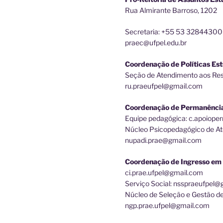
Rua Almirante Barroso, 1202
Secretaria: +55 53 32844300
praec@ufpel.edu.br
Coordenação de Políticas Est
Seção de Atendimento aos Rest
ru.praeufpel@gmail.com
Coordenação de Permanênci
Equipe pedagógica: c.apoiop
Núcleo Psicopedagógico de At
nupadi.prae@gmail.com
Coordenação de Ingresso em 
ci.prae.ufpel@gmail.com
Serviço Social: nsspraeufpel
Núcleo de Seleção e Gestão d
ngp.prae.ufpel@gmail.com