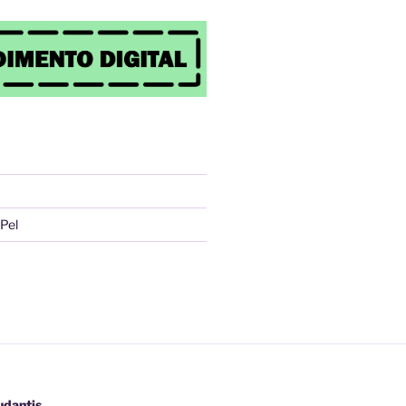
Pel
udantis