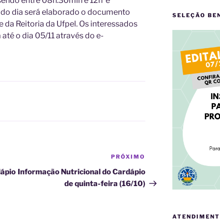
endo entre 08h:30min e 12h e
 do dia será elaborado o documento
SELEÇÃO BE
se da Reitoria da Ufpel. Os interessados
té o dia 05/11 através do e-
PRÓXIMO
Próximo
post
dápio
Informação Nutricional do Cardápio
de quinta-feira (16/10)
ATENDIMENT