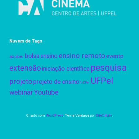
Nuvem de Tags
ensino remoto
bolsa
ensino
evento
abciber
pesquisa
extensão
iniciação científica
UFPel
projeto
projeto de ensino
UCPel
webinar
Youtube
Criado com
WordPress
. Tema Vantage por
SiteOrigin
.