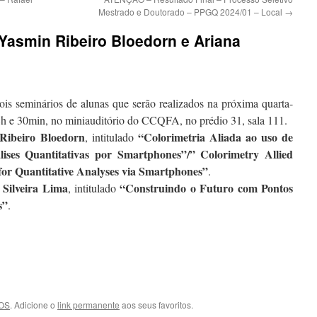
Mestrado e Doutorado – PPGQ 2024/01 – Local
→
Yasmin Ribeiro Bloedorn e Ariana
is seminários de alunas que serão realizados na próxima quarta-
 08h e 30min, no miniauditório do CCQFA, no prédio 31, sala 111.
Ribeiro Bloedorn
“Colorimetria Aliada ao uso de
, intitulado
ises Quantitativas por Smartphones”/”
Colorimetry Allied
for Quantitative Analyses via Smartphones”
.
 Silveira Lima
“Construindo o Futuro com Pontos
, intitulado
s”
.
OS
. Adicione o
link permanente
aos seus favoritos.