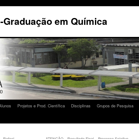
s-Graduação em Química
Alunos
Projetos e Prod. Científica
Disciplinas
Grupos de Pesquisa
– Rafael
ATENÇÃO – Resultado Final – Processo Seletivo