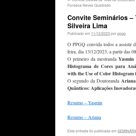
Fonseca Neves Quadrado
Convite Seminários – 
Silveira Lima
Publicado em
11/12/2023
por
ppgq
O PPGQ convida todos a assistir do
feira, dia 13/12/2023, a partir das
Yasmin 
O primeiro da mestranda
Histograma de Cores para Anál
with the Use of Color Histogram 
Ariana
O segundo da Doutoranda
Quânticos: Aplicações Inovadora
Resumo – Yasmin
Resumo – Ariana
Esta entrada foi publicada em
SEMINÁRI