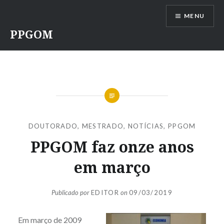
Ir
MENU
para
conteúdo
PPGOM
DOUTORADO
,
MESTRADO
,
NOTÍCIAS
,
PPGOM
PPGOM faz onze anos
em março
Publicado por
EDITOR
on
09/03/2019
Em março de 2009