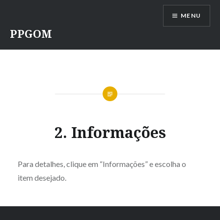
Ir
MENU
para
conteúdo
PPGOM
2. Informações
Para detalhes, clique em “Informações” e escolha o
item desejado.