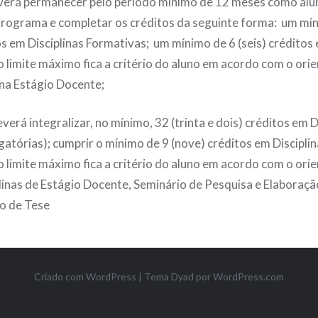
erá permanecer pelo período mínimo de 12 meses como alu
rograma e completar os créditos da seguinte forma: um mín
os em Disciplinas Formativas; um mínimo de 6 (seis) créditos 
o limite máximo fica a critério do aluno em acordo com o ori
ina Estágio Docente;
rá integralizar, no mínimo, 32 (trinta e dois) créditos em D
gatórias); cumprir o mínimo de 9 (nove) créditos em Discipli
(o limite máximo fica a critério do aluno em acordo com o ori
plinas de Estágio Docente, Seminário de Pesquisa e Elaboraçã
o de Tese
Criado com WordPress
|
Tema Dyad por
WordPress.com