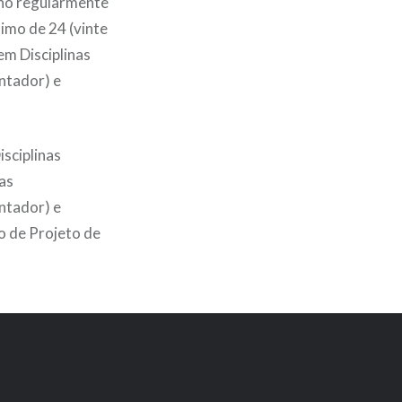
no regularmente
imo de 24 (vinte
em Disciplinas
entador) e
isciplinas
nas
entador) e
o de Projeto de