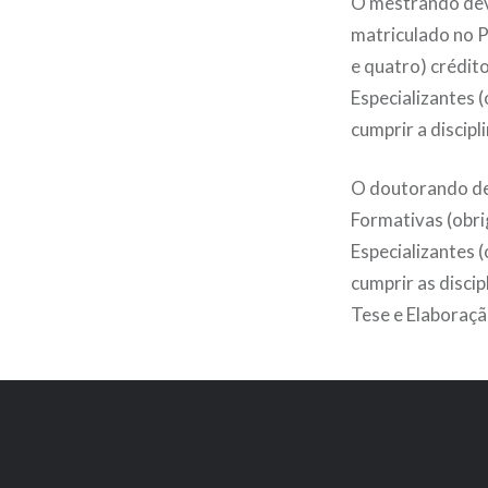
O mestrando dev
matriculado no P
e quatro) crédit
Especializantes (
cumprir a discipl
O doutorando deve
Formativas (obri
Especializantes 
cumprir as disci
Tese e Elaboraçã