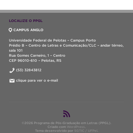
LOCALIZE O PPGL
CAMPUS ANGLO
Universidade Federal de Pelotas – Campus Porto
Prédio B – Centro de Letras e Comunicação/CLC – andar térreo,
sala 101
Rua Gomes Carneiro, 1 – Centro
CEP 96010-610 – Pelotas, RS
(53) 32843812
clique para ver o e-mail
©2026 Programa de Pós-Graduação em Letras (PPGL).
Criado com
WordPress
.
Tema desenvolvido por
SGTIC / UFPel
.