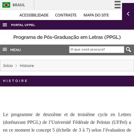
BRASIL
Simplifique!
ACESSIBILIDADE
CONTRASTE
MAPA DO SITE
Comunica BR
PORTAL UFPEL
Participe
ACESSO À INFORMAÇÃO
Programa de Pós-Graduação em Letras (PPGL)
Acesso à informação
AUDITORIA
MENU
Legislação
COBALTO
Canais
Início
Histoire
CONCURSOS
EDITAIS
HISTOIRE
INTERNACIONAL
OUVIDORIA
PORTARIAS
Le programme de deuxième et de troisième cycle en Lettres
TELEFONES
(dorénavant PPGL) de l’Université Fédérale de Pelotas (UFPel) a
en ce moment le concept 5 (échelle de 3 à 7) selon l’évaluation de