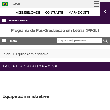
BRASIL
Simplifique!
ACESSIBILIDADE
CONTRASTE
MAPA DO SITE
Comunica BR
PORTAL UFPEL
Participe
ACESSO À INFORMAÇÃO
Programa de Pós-Graduação em Letras (PPGL)
Acesso à informação
AUDITORIA
MENU
Legislação
COBALTO
Canais
Início
Équipe administrative
CONCURSOS
EDITAIS
ÉQUIPE ADMINISTRATIVE
INTERNACIONAL
OUVIDORIA
PORTARIAS
Équipe administrative
TELEFONES